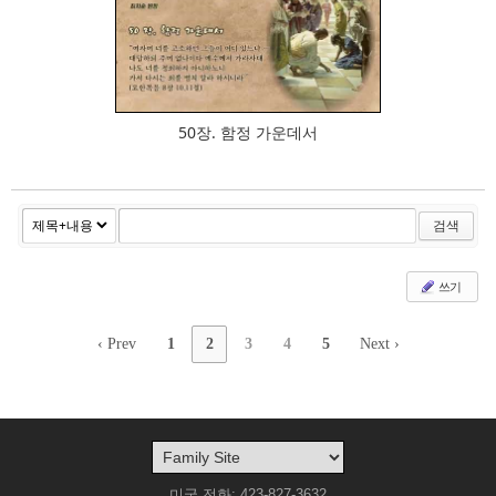
812
50장. 함정 가운데서
검색
쓰기
‹ Prev
1
2
3
4
5
Next ›
미국 전화: 423-827-3632