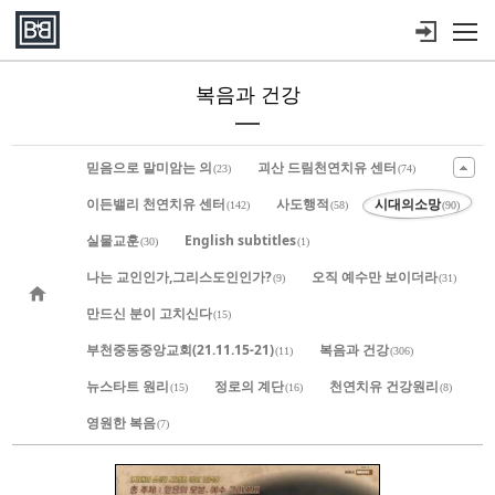
메뉴 건너뛰기
복음과 건강
Sketchbook5, 스케치북5
Sketchbook5, 스케치북5
Sketchbook5, 스케치북5
Sketchbook5, 스케치북5
믿음으로 말미암는 의
괴산 드림천연치유 센터
(23)
(74)
이든밸리 천연치유 센터
사도행적
시대의소망
(142)
(58)
(90)
실물교훈
English subtitles
(30)
(1)
나는 교인인가,그리스도인인가?
오직 예수만 보이더라
(9)
(31)
만드신 분이 고치신다
(15)
부천중동중앙교회(21.11.15-21)
복음과 건강
(11)
(306)
뉴스타트 원리
정로의 계단
천연치유 건강원리
(15)
(16)
(8)
영원한 복음
(7)