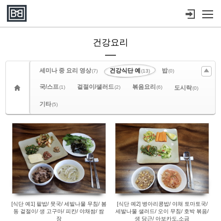
Sketchbook5, 스케치북5
Sketchbook5, 스케치북5
메뉴 건너뛰기
건강요리
세미나 중 요리 영상
건강식단 예
밥
(7)
(13)
(0)
국/스프
겉절이/샐러드
볶음요리
(1)
(2)
(6)
도시락
(0)
기타
(5)
608
550
[식단 예1] 팥밥/ 뭇국/ 세발나물 무침/ 봄
[식단 예2] 병아리콩밥/ 야채 토마토국/
동 겉절이/ 생 고구마/ 피칸/ 야채쌈/ 쌈
세발나물 샐러드/ 오이 무침/ 호박 볶음/
장
생 당근/ 아보카도,소금