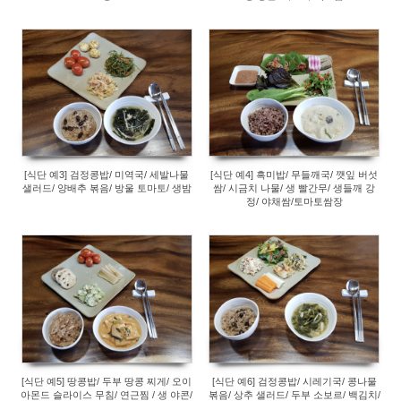
434
517
[식단 예3] 검정콩밥/ 미역국/ 세발나물
[식단 예4] 흑미밥/ 무들깨국/ 깻잎 버섯
샐러드/ 양배추 볶음/ 방울 토마토/ 생밤
쌈/ 시금치 나물/ 생 빨간무/ 생들깨 강
정/ 야채쌈/토마토쌈장
354
281
[식단 예5] 땅콩밥/ 두부 땅콩 찌게/ 오이
[식단 예6] 검정콩밥/ 시레기국/ 콩나물
아몬드 슬라이스 무침/ 연근찜 / 생 야콘/
볶음/ 상추 샐러드/ 두부 소보르/ 백김치/