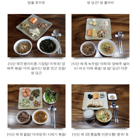
방울 토마토
생 당근/ 생 콜라비
289
238
[식단 예7] 병아리콩.기장밥/ 미역국/ 양
[식단 예 8] 녹두밥/ 야채국/ 양배추 샐러
배추 볶음/ 더덕 샐러드/ 땅콩 연근 조림/
드/ 버섯 야채 볶음/ 생 밤/ 당근/ 야콘
생 당근
266
274
[식단 예 9] 팥밥/ 야개장국/ 시레기 볶음/
[식단 예 10] 통밀빵.아몬드쨈/ 콩국/ 토