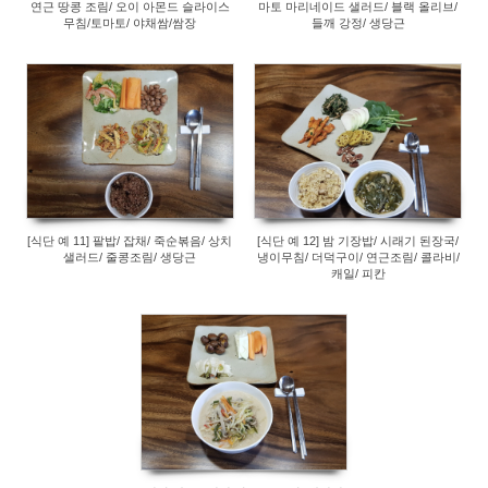
연근 땅콩 조림/ 오이 아몬드 슬라이스
마토 마리네이드 샐러드/ 블랙 올리브/
무침/토마토/ 야채쌈/쌈장
들깨 강정/ 생당근
317
240
[식단 예 11] 팥밥/ 잡채/ 죽순볶음/ 상치
[식단 예 12] 밤 기장밥/ 시래기 된장국/
샐러드/ 줄콩조림/ 생당근
냉이무침/ 더덕구이/ 연근조림/ 콜라비/
캐일/ 피칸
242