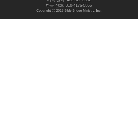
한국 전화: 010-4176-5866
Copyright ⓒ 2018 Bible Bridge Ministry, Inc.