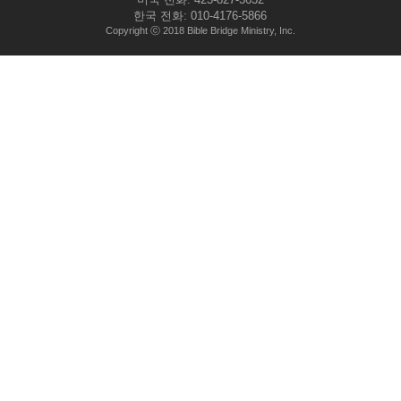
한국 전화: 010-4176-5866
Copyright ⓒ 2018 Bible Bridge Ministry, Inc.