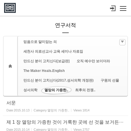
Sketchbook5, 스케치북5
Sketchbook5, 스케치북5
메뉴 건너뛰기
연구서적
믿음으로 말미암는 의
세천사 의료선교사 교육 세미나 자료집
만드신 분이 고치신다[보급판]
오직 예수만 보이더라
The Maker Heals.English
만드신 분이 고치신다(2017.성서의학 개정판)
구원의 선물
성서의학
멸망의 가증한..
최후의 전쟁..
서문
Date
2015.10.13
Category
멸망의 가증한..
Views
1814
제 1 장 멸망의 가증한 것이 거룩한 곳에 선 것을 보거든···
Date
2015.10.14
Category
멸망의 가증한..
Views
2757