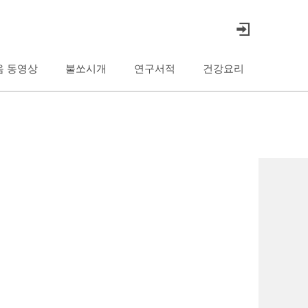
음 동영상
불쏘시개
연구서적
건강요리