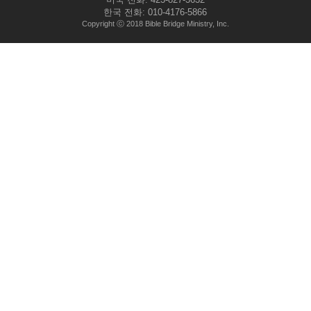
한국 전화: 010-4176-5866
Copyright ⓒ 2018 Bible Bridge Ministry, Inc.