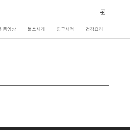
음 동영상
불쏘시개
연구서적
건강요리