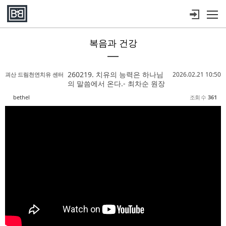
메뉴 건너뛰기
복음과 건강
Sketchbook5, 스케치북5
Sketchbook5, 스케치북5
Sketchbook5, 스케치북5
Sketchbook5, 스케치북5
260219. 치유의 능력은 하나님
2026.02.21 10:50
괴산 드림천연치유 센터
의 말씀에서 온다.- 최차순 원장
bethel
조회 수
361