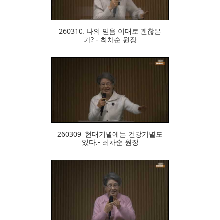
260310. 나의 믿음 이대로 괜찮은
가? - 최차순 원장
341
260309. 현대기별에는 건강기별도
있다.- 최차순 원장
317