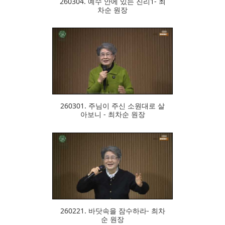
260304. 예수 안에 있는 진리1- 최
차순 원장
307
260301. 주님이 주신 소원대로 살
아보니 - 최차순 원장
330
260221. 바닷속을 잠수하라- 최차
순 원장