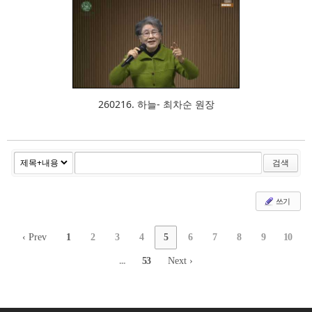
366
260216. 하늘- 최차순 원장
검색
쓰기
‹ Prev
1
2
3
4
5
6
7
8
9
10
...
53
Next ›