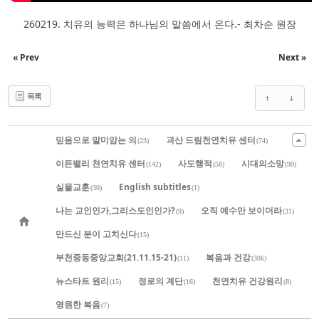
260219. 치유의 능력은 하나님의 말씀에서 온다.- 최차순 원장
« Prev
Next »
목록
믿음으로 말미암는 의
괴산 드림천연치유 센터
(23)
(74)
이든밸리 천연치유 센터
사도행적
시대의소망
(142)
(58)
(90)
실물교훈
English subtitles
(30)
(1)
나는 교인인가,그리스도인인가?
오직 예수만 보이더라
(9)
(31)
만드신 분이 고치신다
(15)
부천중동중앙교회(21.11.15-21)
복음과 건강
(11)
(306)
뉴스타트 원리
정로의 계단
천연치유 건강원리
(15)
(16)
(8)
영원한 복음
(7)