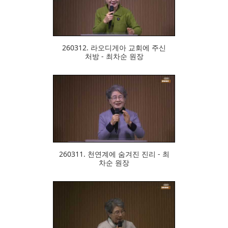
321
260312. 라오디게아 교회에 주신
처방 - 최차순 원장
295
260311. 천연계에 숨겨진 진리 - 최
차순 원장
304