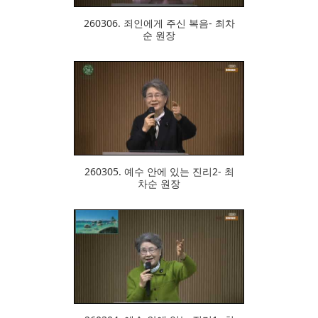
260306. 죄인에게 주신 복음- 최차
순 원장
357
260305. 예수 안에 있는 진리2- 최
차순 원장
336