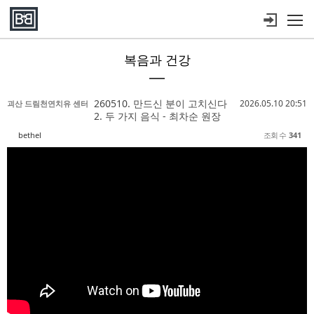
메뉴 건너뛰기
복음과 건강
Sketchbook5, 스케치북5
Sketchbook5, 스케치북5
Sketchbook5, 스케치북5
Sketchbook5, 스케치북5
260510. 만드신 분이 고치신다
2026.05.10 20:51
괴산 드림천연치유 센터
2. 두 가지 음식 - 최차순 원장
bethel
조회 수
341