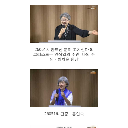
330
260517. 만드신 분이 고치신다 8.
그리스도는 안식일의 주인, 나의 주
인 - 최차순 원장
325
260516. 간증 - 홍인숙