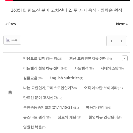
260510. 만드신 분이 고치신다 2. 두 가지 음식 - 최차순 원장
« Prev
Next »
목록
믿음으로 말미암는 의
괴산 드림천연치유 센터
(23)
(74)
이든밸리 천연치유 센터
사도행적
시대의소망
(142)
(58)
(90)
실물교훈
English subtitles
(30)
(1)
나는 교인인가,그리스도인인가?
오직 예수만 보이더라
(9)
(31)
만드신 분이 고치신다
(15)
부천중동중앙교회(21.11.15-21)
복음과 건강
(11)
(306)
뉴스타트 원리
정로의 계단
천연치유 건강원리
(15)
(16)
(8)
영원한 복음
(7)