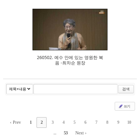
316
260502. 예수 안에 있는 영원한 복
음 -최차순 원장
검색
쓰기
‹ Prev
1
2
3
4
5
6
7
8
9
10
...
53
Next ›