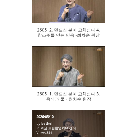
303
260512. 만드신 분이 고치신다 4.
창조주를 믿는 믿음 -최차순 원장
313
260511. 만드신 분이 고치신다 3.
음식과 물 - 최차순 원장
2026/05/10
by
bethel
in
괴산 드림천연치유 센터
Views
341