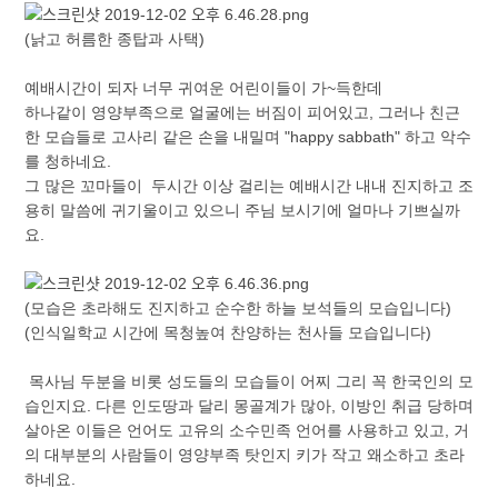
(낡고 허름한 종탑과 사택)
예배시간이 되자 너무 귀여운 어린이들이 가~득한데
하나같이 영양부족으로 얼굴에는 버짐이 피어있고, 그러나 친근
한 모습들로 고사리 같은 손을 내밀며 "happy sabbath" 하고 악수
를 청하네요.
그 많은 꼬마들이 두시간 이상 걸리는 예배시간 내내 진지하고 조
용히 말씀에 귀기울이고 있으니 주님 보시기에 얼마나 기쁘실까
요.
(모습은 초라해도 진지하고 순수한 하늘 보석들의 모습입니다)
(인식일학교 시간에 목청높여 찬양하는 천사들 모습입니다)
목사님 두분을 비롯 성도들의 모습들이 어찌 그리 꼭 한국인의 모
습인지요. 다른 인도땅과 달리 몽골계가 많아, 이방인 취급 당하며
살아온 이들은 언어도 고유의 소수민족 언어를 사용하고 있고, 거
의 대부분의 사람들이 영양부족 탓인지 키가 작고 왜소하고 초라
하네요.