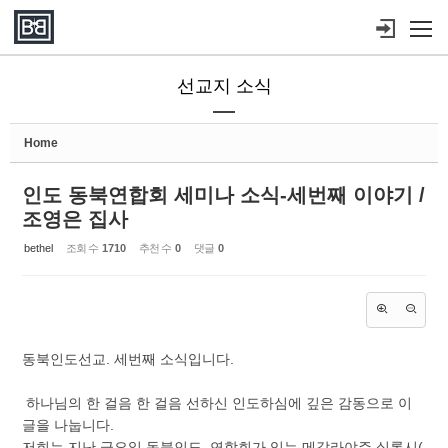
Sketchbook5, 스케치북5
Sketchbook5, 스케치북5
메뉴 건너뛰기
선교지 소식
Home
인도 동북연합회 세미나 소식-세번째 이야기 /
조영은 집사
bethel
조회 수
1710
추천 수
0
댓글
0
동북인도선교. 세번째 소식입니다.
하나님의 한 걸음 한 걸음 선하신 인도하심에 깊은 감동으로 이
글을 나눕니다.
저희는 지난 금요일 동북인도 연합회가 있는 메갈라야주 실롱시(