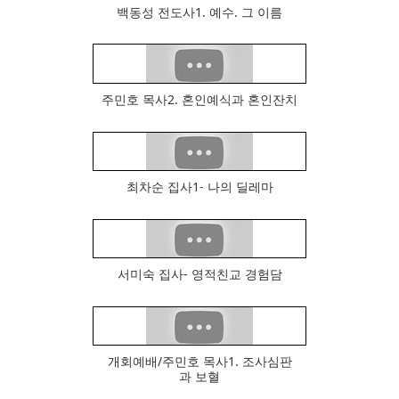
백동성 전도사1. 예수. 그 이름
570
주민호 목사2. 혼인예식과 혼인잔치
430
최차순 집사1- 나의 딜레마
535
서미숙 집사- 영적친교 경험담
514
개회예배/주민호 목사1. 조사심판
523
과 보혈