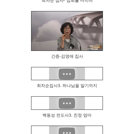
최차순 집사- 집회를 마치며
546
699
간증-김영애 집사
최차순집사3. 하나님을 알기까지
613
백동성 전도사3. 친정 엄마
765