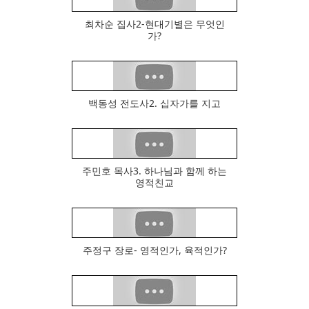
최차순 집사2-현대기별은 무엇인
644
가?
백동성 전도사2. 십자가를 지고
518
주민호 목사3. 하나님과 함께 하는
486
영적친교
주정구 장로- 영적인가, 육적인가?
451