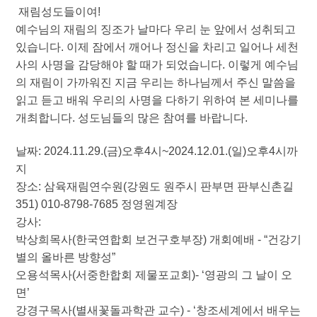
재림성도들이여!
예수님의 재림의 징조가 날마다 우리 눈 앞에서 성취되고
있습니다. 이제 잠에서 깨어나 정신을 차리고 일어나 세천
사의 사명을 감당해야 할 때가 되었습니다. 이렇게 예수님
의 재림이 가까워진 지금 우리는 하나님께서 주신 말씀을
읽고 듣고 배워 우리의 사명을 다하기 위하여 본 세미나를
개최합니다. 성도님들의 많은 참여를 바랍니다.
날짜: 2024.11.29.(금)오후4시~2024.12.01.(일)오후4시까
지
장소: 삼육재림연수원(강원도 원주시 판부면 판부신촌길
351) 010-8798-7685 정영원계장
강사:
박상희목사(한국연합회 보건구호부장) 개회예배 - “건강기
별의 올바른 방향성”
오용석목사(서중한합회 제물포교회)- ‘영광의 그 날이 오
면’
강경구목사(별새꽃돌과학관 교수) - ‘창조세계에서 배우는