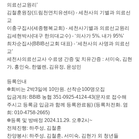
의료선교원리’
김철훈원장(드림천연치유센터) - 세천사의 기별과 의료선
교
이충구집사(세종행복교회) - 세천사기별과 의료선교원리
김세현박사(대구 한의대교수) - ‘의사가 5%. 내가 95%’
최차순집사(BBIB선교회 대표) - ‘세천사의 사명과 의료선
교’
세천사의료선교사 수료생 간증 및 치유간증 : 서미숙, 김현
가, 홍인숙, 한엘렌, 김유정, 윤성민
등록안내
✼회비는 2박3일에 10만원. 선착순100명모집
입금계좌: BBIB 농협 351-0925-4124-43(문자로 접수해
주시고 등록금 입금과 함께 등록완료됨) (등록처전화. 염
희: 010-4758-2665)
✼등록 및 방배정 2024.11.29. 오후2시~
전체진행: 하주성, 김철훈
찬양봉사: 하주성, 김철훈, 서미숙, 김현가 외 청년들