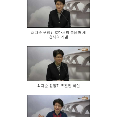
677
최차순 원장8. 로마서의 복음과 세
천사의 기별
743
최차순 원장7. 유전된 죄인
711