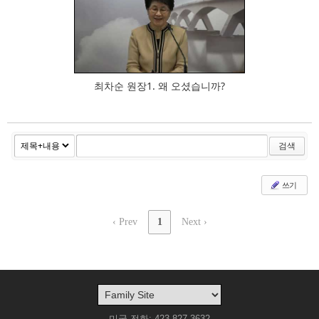
602
최차순 원장1. 왜 오셨습니까?
검색
쓰기
‹ Prev
1
Next ›
미국 전화: 423-827-3632