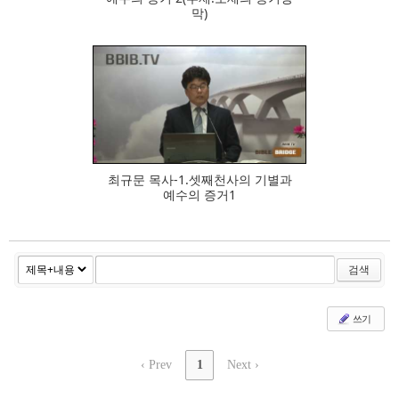
막)
796
최규문 목사-1.셋째천사의 기별과
예수의 증거1
검색
쓰기
‹ Prev
1
Next ›