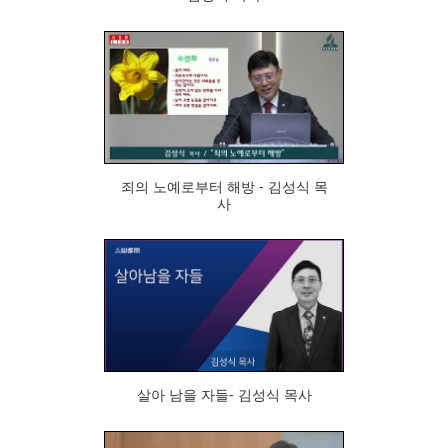
98
죄의 노예로부터 해방 - 김성식 목
사
84
살아 남을 자들- 김성식 목사