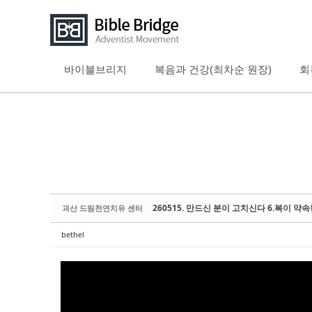
바이블브리지
복음과 건강(최차순 원장)
회
Sketchbook5, 스케치북5
Sketchbook5, 스케치북5
Sketchbook5, 스케치북5
Sketchbook5, 스케치북5
260515. 만드신 분이 고치신다 6.복이 약속
괴산 드림천연치유 센터
bethel