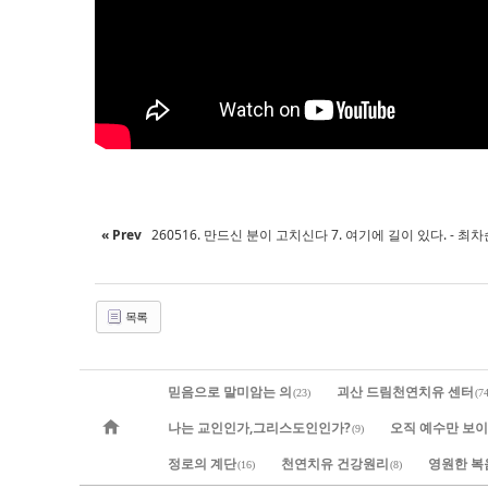
« Prev
260516. 만드신 분이 고치신다 7. 여기에 길이 있다. - 최
목록
믿음으로 말미암는 의
괴산 드림천연치유 센터
(23)
(74
나는 교인인가,그리스도인인가?
오직 예수만 보
(9)
정로의 계단
천연치유 건강원리
영원한 복
(16)
(8)