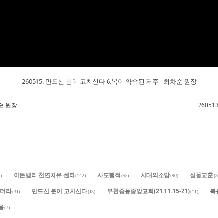
260515. 만드신 분이 고치신다 6.복이 약속된 저주 - 최차순 원장
차순 원장
26051
이든밸리 천연치유 센터
사도행적
시대의소망
실물교훈
)
(142)
(58)
(90)
(3
이더라
만드신 분이 고치신다
부천중동중앙교회(21.11.15-21)
복
(31)
(15)
(11)
음
(7)