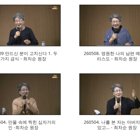
299
327
509 만드신 분이 고치신다 1. 두
260508. 영원한 나의 남편 
가지 금식 - 최차순 원장
리스도 - 최차순 원장
287
320
504. 만물 속에 찍힌 십자가의
260504. 나를 본 자는 아버
인 -최차순 원장
았고... - 최차순 원장