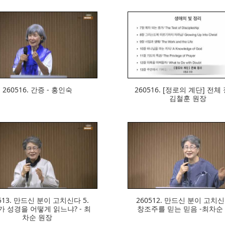
324
326
260516. 간증 - 홍인숙
260516. [정로의 계단] 전체 
김철훈 원장
324
303
513. 만드신 분이 고치신다 5.
260512. 만드신 분이 고치신
 성경을 어떻게 읽느냐? - 최
창조주를 믿는 믿음 -최차순
차순 원장