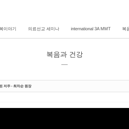
메뉴 건너뛰기
복이야기
의료선교 세미나
international 3A MMT
복
복음과 건강
된 저주 - 최차순 원장