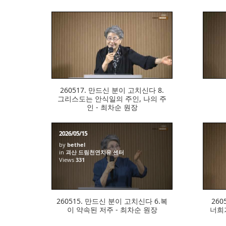
326
260517. 만드신 분이 고치신다 8.
그리스도는 안식일의 주인, 나의 주
인 - 최차순 원장
2026/05/15
by
bethel
in
괴산 드림천연치유 센터
Views
331
260515. 만드신 분이 고치신다 6.복
260
이 약속된 저주 - 최차순 원장
너희가