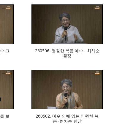
300
예수 그
260506. 영원한 복음 예수 - 최차순
원장
311
지를 보
260502. 예수 안에 있는 영원한 복
음 -최차순 원장