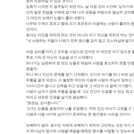
능히 치료하실 수 있는 것이다
.
집회가 시작된 지 일주일이 되던 어느 날 아침 강의 시간에
‘
십자가의
간의 말로 전달할 수밖에 없기에 나의 경험을 바탕으로 열심히 강의
그 여인의 눈에서 눈물이 흘러 내렸다
.
나무에 수액이 흐르고 몸에 피가 흐르듯이 마음에는 사랑이 흘러야 
것이다
.
용서는 타인을 위하여 하는 것이 아니라 자기 자신을 위하여 하는 것
“
내 사랑하는 자들아 너희가 친히 원수를 갚지 말고 진노하심에 맡기
아침 강의를 마치고 모두들 식당으로 갔지만 이 여인은 자기 방으로 
투로 가득 찬 자신의 모습을 보기 시작했다
.
떠나가는 남편에게 한 번도 눈물로 매달려 사랑을 호소하지 못할 만
렸을까
...
하나 하나 자신의 문제를 찾기 시작했다
.
드디어 자기를 떠나 버린 
무릎을 꿇게 되었다
.
이 불쌍한 여인의 마음에 사랑의 주님이 임하신
식사시간이 끝나고 산책을 하고 있을 때 그 여인이 내 곁에 다가왔다
.
사람이 십자가 앞에 무릎을 꿇을 때 그는 인간이 도달할 수 있는 최고
버리고 새로운 인생을 살기로 결심했다
.
“
원장님
,
감사합니다
.”
그녀는 눈물을 글썽이며 나를 포옹했다
.
어떤 인간 의사가 고쳐줄 수
사람과 사람 사이에 십자가가 존재하는 한 원수병은 사라질 것이다
.
보복하지 말라
.
원수진 자에게 보복하기 위하여 고민하는 것은 자기 
서 하나님의 용서와 사랑을 깨달을 때에만 원수를 사랑할 수 있는바 