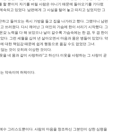
를 할 뿐이지 자기를 버릴 사람은 아니기 때문에 돌아오기를 기다렸
 계속되고 있었다
.
남편에게 그 사실을 털어 놓고 따지고 싶었지만 그
근하고 들어오는 즉시 가방을 들고 집을 나가라고 했다
.
그랬더니 남편
잃고 쓰러졌다
.
다시 깨어난 그 여인의 가슴에 한이 서리기 시작했다
.
그
온갖 노력을 다 해 보았으나 날이 갈수록 가슴속에는 한 겹
,
두 겹 한이
않았다
.
그런 세월을 십여 년 살아오면서 마음과 몸은 병들어 있었다
.
약
에 대한 책임감 때문에 쉽게 행동으로 옮길 수도 없었던 그녀
.
 않는 것이 오히려 이상한 것이다
.
웃을 네 몸과 같이 사랑하라
”
고 하신다
.
이웃을 사랑하는 그 사랑이 곧
다는 약속이며 허락이다
.
직 예수 그리스도뿐이다
.
사람의 마음을 창조하신 그분만이 상한 심령을