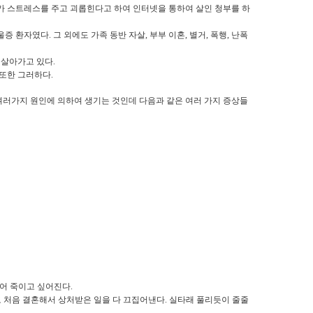
가 스트레스를 주고 괴롭힌다고 하여 인터넷을 통하여 살인 청부를 하
우울증 환자였다
.
그 외에도 가족 동반 자살
,
부부 이혼
,
별거
,
폭행
,
난폭
 살아가고 있다
.
 또한 그러하다
.
여러가지 원인에 의하여 생기는 것인데 다음과 같은 여러 가지 증상들
지어 죽이고 싶어진다
.
도 처음 결혼해서 상처받은 일을 다 끄집어낸다
.
실타래 풀리듯이 줄줄