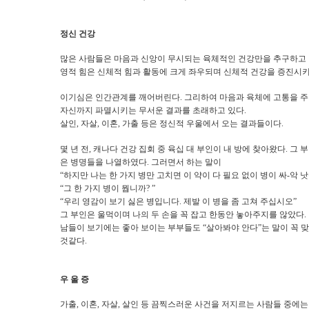
정신 건강
많은 사람들은 마음과 신앙이 무시되는 육체적인 건강만을 추구하고 
영적 힘은 신체적 힘과 활동에 크게 좌우되며 신체적 건강을 증진시키
이기심은 인간관계를 깨어버린다
.
그리하여 마음과 육체에 고통을 주
자신까지 파멸시키는 무서운 결과를 초래하고 있다
.
살인
,
자살
,
이혼
,
가출 등은 정신적 우울에서 오는 결과들이다
.
몇 년 전
,
캐나다 건강 집회 중 육십 대 부인이 내 방에 찾아왔다
.
그 
은 병명들을 나열하였다
.
그러면서 하는 말이
“
하지만 나는 한 가지 병만 고치면 이 약이 다 필요 없이 병이 싸
-
악 
“
그 한 가지 병이 뭡니까
? ”
“
우리 영감이 보기 싫은 병입니다
.
제발 이 병을 좀 고쳐 주십시오
”
그 부인은 울먹이며 나의 두 손을 꼭 잡고 한동안 놓아주지를 않았다
.
남들이 보기에는 좋아 보이는 부부들도
“
살아봐야 안다
”
는 말이 꼭 
것같다
.
우 울 증
가출
,
이혼
,
자살
,
살인 등 끔찍스러운 사건을 저지르는 사람들 중에는