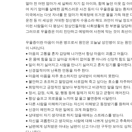
얼마 전 어떤 엄마가 세 살짜리 자기 집 아이와
,
함께 놀던 이웃 집 아
여 자기 엄마를 살해한 끔찍스러운 사건 등이 다 우울증을 앓는 환자
미국에서는 다섯 자녀를 둔 엄마가 목욕탕에 뜨거운 물을 가득 채운 
운전 등 이 세상은 거대한 정신병자 수용소라 해도 과언이 아닐 정도
이런 사람들이 다 평상시 정상인들처럼 사회생활의 한 부분을 담당하
그러므로 우울증은 미리 진단하고 예방하여 사전에 막는 것이 최선
우울증이란 마음이 아픈 병으로서 원인은 오늘날 성인병이 오는 원
이 나타난다
.
●
마음의 고통을 혼자 감당해 나가면서 항상 마음이 괴롭고 어둡다
.
●
온 몸에 힘을 잃고 살아갈 의욕이 없어질 뿐 아니라 신앙적 힘도 
●
일이 하기 싫어지고 사람을 만나기 싫어지고 혼자 있기를 좋아한다
.
●
신경질적이며 난폭한 언동을 자주 한다
.
●
마음에 아픔을 자주 호소하지만 상대방이 이해하지 못한다
.
●
불안하고 초조하고 절망감에 사로잡혀 죽고 싶다는 호소를 자주하며
●
희망적이고 긍정적인 말보다 부정적이고 비관적인 말을 많이 한다
.
●
정서
,
감정
,
식욕
,
말
,
행동 등에 절제가 되지 않고 균형이 깨어진다
.
●
항상 슬프고 외로움을 느끼며 잘 울고 불면증에 시달린다
.
●
다른 사람을 이해하기보다는 자신이 이해받고 동정받기를 원하며 
●
신경이 예민하고 작은 일에도 크게 좌절한다
.
●
상대방이 자기 생각대로 하지 않을 때에는 스트레스를 받는다
.
●
자신을 괴롭힌다고 생각되는 사람에 대해 나쁘게 상상하고 추측하여
●
남편에게 상처받은 아내는 남편이 신고 다니던 구두만 보아도 상처