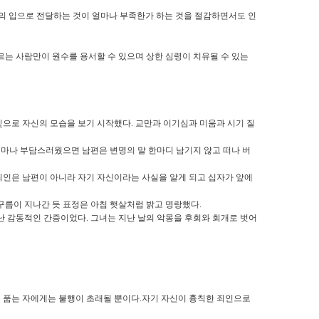
의 입으로 전달하는 것이 얼마나 부족한가 하는 것을 절감하면서도 인
는 사람만이 원수를 용서할 수 있으며 상한 심령이 치유될 수 있는
빛으로 자신의 모습을 보기 시작했다
.
교만과 이기심과 미움과 시기 질
얼마나 부담스러웠으면 남편은 변명의 말 한마디 남기지 않고 떠나 버
죄인은 남편이 아니라 자기 자신이라는 사실을 알게 되고 십자가 앞에
구름이 지나간 듯 표정은 아침 햇살처럼 밝고 명랑했다
.
만난 감동적인 간증이었다
.
그녀는 지난 날의 악몽을 후회와 회개로 벗어
 품는 자에게는 불행이 초래될 뿐이다
.
자기 자신이 흉칙한 죄인으로