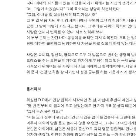
니다
.
아내와 자식들이 있는 가정을 지키기 위해서는 자신의 생각과 
“
예
,
그렇게 하겠습니다
”
그의 목소리는 상당히 차분해졌다
.
“
그럼
,
아내를 잘 설득해서 데리고 가십시오
”
그 후 일 년쯤 지난 후 건강 세미나에서 우연히 그녀의 친정어머니를
요즘 그 딸이 어떻게 사느냐고 했더니
,
그 후에는 사위의 폭력이 없어
사람은 언제나 변화될 수 있다
.
서로 노력해 보라
.
이 부부 문제는 간단하다
.
몽둥이를 버리면 다시 회복된다
.
우리는 얼
람에 대하여 불평하고 원망하면서 자신을 바로 잡으려 하지 않는 데서
사람은 육체적
,
정신적
,
영적으로 모두 다 받음으로 변하는 생명의 
트레스를 주는 요인을 제거하고 환자에게 부담이 되고 있는 문제들을
가져오기 위하여는 온 가족이 다 서로 이해하고 협력해야하며
,
제일 
워 준다
.
건강 법칙을 잘 지키면서 성경 공부를 하는 가운데 자기 생
용서하라
워싱턴
D.C
에서 건강 집회가 시작되던 첫 날
,
사십대 후반의 여인과 
“
몇 년 전부터 이 집회에 오고 싶었는데도 한 가지 두려운 생각 때문
“
그게 무슨 뜻이지요
? ”
“
저는 오래 전부터 원장님의 건강 테입을 많이 들었습니다
.
그런데 원
너무나 의외의 말을 듣고 놀라지 않을 수 없었다
.
그러나 그 여인에게
본인은 이화여대
,
남편은 서울대 출신으로 각각 명문 집안끼리 만나 
여자가 생겼다
.
여전히 가정에 충실한 남편을 그 어느 누가 의심했겠