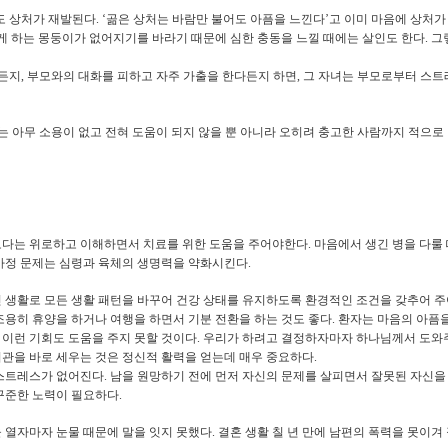
도 상처가 재발된다
. ‘
곪은 상처는 바람만 불어도 아픔을 느낀다
’
고 이미 마음에 상처가
게 하는 몽둥이가 없어지기를 바라기 때문에 심한 충동을 느낄 때에는 살인도 한다
.
그
하든지
,
부모와의 대화를 피하고 자주 가출을 한다든지 하면
,
그 자녀는 부모로부터 스트
는 아무 소용이 없고 전혀 도움이 되지 않을 뿐 아니라 오히려 충고한 사람까지 적으로
보다는 위로하고 이해하면서 치료를 위한 도움을 주어야한다
.
마음에서 생긴 병을 다룰
가정 문제는 심령과 육체의 생명력을 약화시킨다
.
 생활로 모든 생활 패턴을 바꾸어 건강 상태를 유지하도록 환경적인 조건을 갖추어 
조용히 휴양을 하거나 여행을 하면서 기분 전환을 하는 것도 좋다
.
환자는 마음의 아픔을
 이런 기회도 도움을 주지 못할 것이다
.
우리가 하려고 결정하자마자 하나님께서 도와
치관을 바로 세우는 것은 정신적 활력을 얻는데 매우 중요하다
.
 스트레스가 없어진다
.
남을 원망하기 전에 먼저 자신의 문제를 살피면서 잘못된 자신을
 꾸준한 노력이 필요하다
.
 열자마자 눈물 때문에 말을 잇지 못했다
.
결혼 생활 칠 년 만에 남편의 폭력을 못이겨