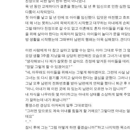
친정으로 피한 일이 한두 번이 아니었다
.
육 년 동안 교제하다가 결혼을 했는데
,
일 년 후 임신으로 인한 심한
다툼이 시작되었다
.
첫 아이를 낳고 일 년 만에 또 아이를 임신했다
.
입덧은 여전했고 흐트
데 왜 너는 못하느냐며 윽박지르기 시작했고 대꾸하는 아내에게 손
그럴 때마다 친정으로 갈 수도 없고 이혼해도 혼자 아이들을 키울 자
을 위해 살아야 한다는 의욕마저 잃었다
.
아이들이 놀다가 문을 여닫는
방 생활을 시작했는데 그때부터 남편의 행패는 더욱 심해졌다
.
견디다
이런 사람에게 더 참고 살라고 말할 수는 없다
.
아마 그대로 두면 그 
요양 생활
3
주쯤 지났을 때 상당히 편안해진 모습으로 그녀가 내 방
“
생각해보니 다 제가 잘못한 것 같아요
.
친정에 맡겨둔 아이들을 데리
“
정말 그렇게 할 수 있겠어요
? ”
“
네
,
아무래도 아이들을 위해서는 그렇게 해야겠어요
.
그런데 사실 남
그녀는 또 다시 용기를 가지고 살아야 한다는 결심을 굳혔다
.
그러나 
그날 오후 남편의 전화번호를 받아 남편에게 연락을 했더니 퇴근 후
“
아니
,
아내가 왜 이런 곳에 와 있는지 남편이 모르면 누가 압니까
?”
내 자식을 나무라듯 몇 마디하고는 아내의 상태를 소상하게 말해 주
가 잘하는데 내가 화냅니까
? ”
퉁명스런 경상도 아저씨의 말투 그대로였다
.
“
그러면 앞으로도 계속 아내를 힘들게 할 거예요
?
그렇다면 아내는 얼
데요
”
“...”
잠시 후에 그는
“
그럼 어떻게 하면 좋겠습니까
?”
하고 나지막한 목소