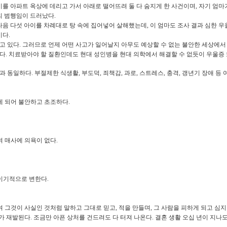
이를 아파트 옥상에 데리고 가서 아래로 떨어뜨려 둘 다 숨지게 한 사건이며
,
자기 엄마
의 범행임이 드러났다
.
다음 다섯 아이를 차례대로 탕 속에 집어넣어 살해했는데
,
이 엄마도 조사 결과 심한 
이다
.
고 있다
.
그러므로 언제 어떤 사고가 일어날지 아무도 예상할 수 없는 불안한 세상에서
이다
.
치료받아야 할 질환인데도 현대 성인병을 현대 의학에서 해결할 수 없듯이 우울증
인과 동일하다
.
부절제한 식생활
,
부도덕
,
죄책감
,
과로
,
스트레스
,
충격
,
갱년기 장애 등 
잃게 되어 불안하고 초조하다
.
 매사에 의욕이 없다
.
이기적으로 변한다
.
 그것이 사실인 것처럼 말하고 그대로 믿고
,
적을 만들며
,
그 사람을 피하게 되고 심
가 재발된다
.
조금만 아픈 상처를 건드려도 다 터져 나온다
.
결혼 생활 오십 년이 지나