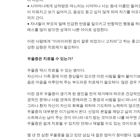
다 나온다
.
●
시어머니에게 상처받은 며느리는 시어머니 사는 동네 이름만 들어
이 미워지고 보기 싫어지고
,
음성도 듣고 싶지 않게 되며 자기를 아프
까지 간다
.
●
자녀들이 부모의 말에 민감한 반응을 일으키고 반항적인 행동을 
레스를 많이 받으면 성격이 나쁜 아이로 성장한다
.
이런 사람에게
“
이러이러한 점이 잘못 되었으니 고치라
”
고 하는 충고
상한 심령은 치료제가 필요하다
.
우울증은 치료될 수 있는가
?
우울증 역시 치료될 수 있는 병이다
.
자신이나 가족 중에 이런 증상들이 있으면 이런 사람을 몰아 붙이기
음은 마음을 어루만져 주는 부드러운 치료제가 필요하다
.
많은 경우 
이런 경우 우울증이 생기게 된 원인을 먼저 제거해야 하므로 건강적인
경적인 문제나 사람 관계의 문제라면 그 환경과 사람을 잠시 떠나서 
그러나 환자 자신이 자신의 회복을 위하여 기도하며 노력하지 않으면
우울증의 대부분은 이기심에서 온다
.
신앙의 본질을 깨닫고 삶의 가
스트레스는 남이 주는 것이 아니라 내가 받는 것이므로 나를 바꾸면
우울증은 쉽게 치료될 수 있지만 언제나 재발할 수도 있는 것이므로
몇 년 전 심한 우울증을 앓고 있던 삼십 대 젊은 엄마가 찾아왔다
.
입을