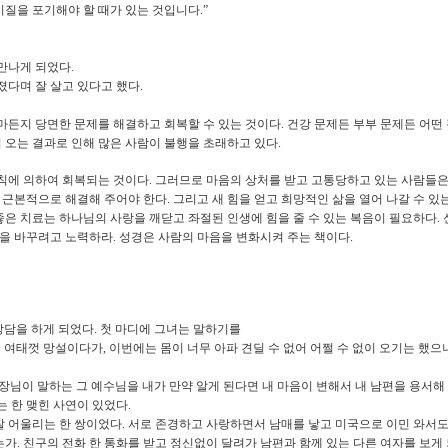
기질을 포기해야 할 때가 있는 것입니다
.”
 만나게 되었다
.
졌다며 잘 살고 있다고 했다
.
마든지 당면한 문제를 해결하고 회복할 수 있는 것이다
.
건강 문제든 부부 문제든 어떤
 오는 결과로 인해 많은 사람이 불행을 초래하고 있다
.
법칙에 의하여 회복되는 것이다
.
그러므로 마음의 상처를 받고 고통당하고 있는 사람들은
 근본적으로 해결해 주어야 한다
.
그리고 새 힘을 얻고 희망적인 삶을 열어 나갈 수 
좋은 치료는 하나님의 사랑을 깨닫고 좌절된 인생에 힘을 줄 수 있는 복음이 필요하다
.
각을 바꾸려고 노력하라
.
성경은 사람의 마음을 변화시켜 주는 책이다
.
상담을 하게 되었다
.
첫 마디에 그녀는 말하기를
에 여태껏 망설이다가
,
이번에는 몸이 너무 아파 견딜 수 없어 어쩔 수 없이 오기는 했
장님이 말하는 그 예수님을 내가 만약 알게 된다면 내 마음이 변해서 내 남편을 용서
는 한 맺힌 사연이 있었다
.
잘 어울리는 한 쌍이었다
.
서로 존경하고 사랑하면서 남매를 낳고 미국으로 이민 와서도
는가
.
친구의 전화 한 통화를 받고 정신없이 달려가 남편과 함께 있는 다른 여자를 보게