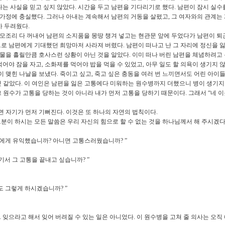
다는 사실을 믿고 싶지 않았다
.
시간을 두고 남편을 기다리기로 했다
.
남편이 잠시 실수
 가정에 충실했다
.
그러나 아내는 계속해서 남편의 거동을 살폈고
,
그 여자와의 관계는
가 두려웠다
.
 모조리 다 꺼내어 남편의 소지품을 몽땅 챙겨 넣고는 현관문 앞에 두었다가 남편이 퇴
로 남편에게 기대했던 희망마저 사라져 버렸다
.
남편이 떠나고 난 그 자리에 정신을 
물을 흘릴만큼 호사스런 상황이 아닌 것을 알았다
.
이미 떠나 버린 남편을 체념하려고 
먹어야 잠을 자고
,
소화제를 먹어야 밥을 먹을 수 있었고
,
아무 일도 할 의욕이 생기지 
이 맺힌 나날을 보냈다
.
죽이고 싶고
,
죽고 싶은 충동을 여러 번 느끼면서도 어린 아이들
것 같았다
.
이 여인은 남편을 잃은 고통에다 미워하는 원수병까지 더했으니 병이 생기지
그 원수가 고통을 당하는 것이 아니라 내가 먼저 고통을 당하기 때문이다
.
그래서
“
네 이
면 자기가 먼저 기뻐진다
.
이것은 또 하나의 자연의 법칙이다
.
분이 하시는 모든 말씀은 우리 자신의 힘으로 할 수 없는 것을 하나님께서 해 주시겠
신에게 유익했습니까
?
아니면 고통스러웠습니까
? ”
기서 그 고통을 끝내고 싶습니까
? ”
도 그렇게 하시겠습니까
? ”
.
잊으라고 해서 잊어 버려질 수 있는 일은 아니었다
.
이 원수병을 고쳐 줄 의사는 오