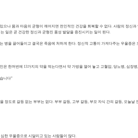
있으나 몸과 마음의 균형이 깨어지면 전인적인 건강을 회복할 수 없다
.
사람의 정신과
는 일은 곧 건강한 정신과 균형진 품성 발달을 증진시키는 일이 된다
.
는 병을 끌어들이고 결국은 죽음에 처하게 한다
.
정신적 고통이 가져다주는 우울증은 
부인은 한꺼번에
13
가지의 약을 먹는다면서 약 가방을 열어 놓고 고혈압
,
당뇨병
,
심장병
낫습니다
”
맞을 정도로 갈등 없는 부부는 없다
.
부부 갈등
,
고부 갈등
,
부모 자식 간의 갈등
,
오늘날 
 심한 우울증으로 시달리고 있는 사람들이 많다
.