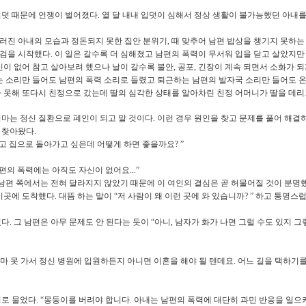
 입덧 때문에 언쟁이 벌어졌다
.
열 달 내내 입덧이 심해서 정상 생활이 불가능했던 아내를
러진 아내의 모습과 정돈되지 못한 집안 분위기
,
때 맞추어 남편 밥상을 챙기지 못하
찌검을 시작했다
.
이 일은 갈수록 더 심해졌고 남편의 폭력이 무서워 입을 닫고 살았지만
신이 없어 참고 살아보려 했으나 날이 갈수록 불안
,
공포
,
긴장이 계속 되면서 소화가 되
 소리만 들어도 남편의 폭력 소리로 들렸고 퇴근하는 남편의 발자국 소리만 들어도 
 못해 또다시 친정으로 갔는데 딸의 심각한 상태를 알아차린 친정 어머니가 딸을 데리
엄마는 정신 질환으로 폐인이 되고 말 것이다
.
이런 경우 원인을 찾고 문제를 풀어 해결
에 찾아왔다
.
고 집으로 돌아가고 싶은데 어떻게 하면 좋을까요
? ”
편의 폭력에는 아직도 자신이 없어요
...”
남편 쪽에서는 전혀 달라지지 않았기 때문에 이 여인의 결심은 곧 허물어질 것이 분명
 이곳에 도착했다
.
대뜸 하는 말이
“
저 사람이 왜 이런 곳에 와 있습니까
? ”
하고 퉁명스럽
었다
.
그 남편은 아무 문제도 안 된다는 듯이
“
아니
,
남자가 화가 나면 그럴 수도 있지 
마 못 가서 정신 병원에 입원하든지 아니면 이혼을 해야 될 텐데요
.
어느 길을 택하기
리로 물었다
. “
몽둥이를 버려야 합니다
.
아내는 남편의 폭력에 대단히 과민 반응을 일으