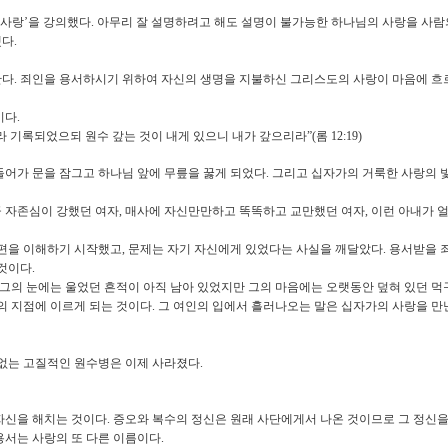
 사랑
’
을 강의했다
.
아무리 잘 설명하려고 해도 설명이 불가능한 하나님의 사랑을 사람
했다
.
한다
.
죄인을 용서하시기 위하여 자신의 생명을 지불하신 그리스도의 사랑이 마음에 흐르
이다
.
라 기록되었으되 원수 갚는 것이 내게 있으니 내가 갚으리라
”(
롬
12:19)
들어가 문을 잠그고 하나님 앞에 무릎을 꿇게 되었다
.
그리고 십자가의 거룩한 사랑의 
큼 자존심이 강했던 여자
,
매사에 자신만만하고 똑똑하고 교만했던 여자
,
이런 아내가 
남편을 이해하기 시작했고
,
문제는 자기 자신에게 있었다는 사실을 깨달았다
.
용서받을 
 것이다
.
그의 눈에는 울었던 흔적이 아직 남아 있었지만 그의 마음에는 오랫동안 덮혀 있던 먹
의 지점에 이르게 되는 것이다
.
그 여인의 입에서 흘러나오는 말은 십자가의 사랑을 
 없는 고질적인 원수병은 이제 사라졌다
.
자신을 해치는 것이다
.
증오와 복수의 정신은 원래 사단에게서 나온 것이므로 그 정신을
용서는 사랑의 또 다른 이름이다
.