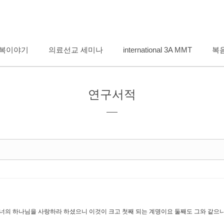
메뉴 건너뛰기
복이야기
의료선교 세미나
international 3A MMT
복
연구서적
너의 하나님을 사랑하라 하셨으니 이것이 크고 첫째 되는 계명이요 둘째도 그와 같으니 