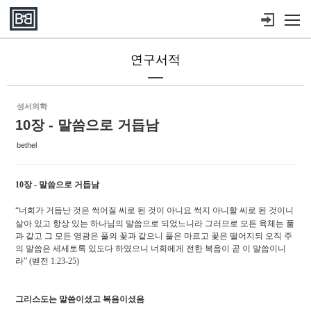
Sketchbook5, 스케치북5
Sketchbook5, 스케치북5
메뉴 건너뛰기
연구서적
성서의학
10장 - 말씀으로 거듭남
bethel
10장 - 말씀으로 거듭남
“
너희가 거듭난 것은 썩어질 씨로 된 것이 아니요 썩지 아니할 씨로 된 것이니
살아 있고 항상 있는 하나님의 말씀으로 되었느니라 그러므로 모든 육체는 풀
과 같고 그 모든 영광은 풀의 꽃과 같으니 풀은 마르고 꽃은 떨어지되 오직 주
의 말씀은 세세토록 있도다 하였으니 너희에게 전한 복음이 곧 이 말씀이니
라
” (
벧전
1:23-25)
그리스도는 말씀이셨고 복음이셨음