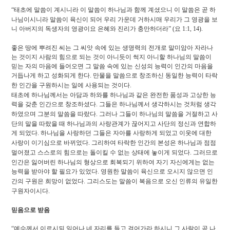
“
태초에 말씀이 계시니라 이 말씀이 하나님과 함께 계셨으니 이 말씀은 곧 하
나님이시니라 말씀이 육신이 되어 우리 가운데 거하시매 우리가 그 영광을 보
니 아버지의 독생자의 영광이요 은혜와 진리가 충만하더라
” (
요
1:1,
14).
좋은 땅에 뿌려진 씨는 그 씨앗 속에 있는 생명력의 전개로 말미암아 자라나
는 것이지 사람의 힘으로 되는 것이 아니듯이 썩지 아니할 하나님의 말씀이
믿는 자의 마음에 들어오면 그 말씀 속에 있는 신성의 능력이 인간의 마음을
거듭나게 하고 성화되게 한다
.
만물을 말씀으로 창조하신 동일한 능력이 타락
한 인간을 구원하시는 일에 사용되는 것이다
.
태초에 하나님께서는 아담과 하와를 하나님과 같은 완전한 품성과 고상한 능
력을 갖춘 인간으로 창조하셨다
.
그들은 하나님께서 생각하시는 것처럼 생각
하였으며 그분의 말씀을 따랐다
.
그러나 그들이 하나님의 말씀을 거절하고 사
단의 말을 따랐을 때 하나님과의 사랑관계가 끊어지고 사단의 정신과 연합하
게 되었다
.
하나님을 사랑하던 그들은 자아를 사랑하게 되었고 이웃에 대한
사랑이 이기심으로 바뀌었다
.
그리하여 타락한 인간의 본성은 하나님과 점점
멀어졌고 스스로의 힘으로는 돌이킬 수 없는 상태에 놓이게 되었다
.
그러므로
인간은 잃어버린 하나님의 형상으로 회복되기 위하여 자기 자신에게는 없는
능력을 받아야 할 필요가 있었다
.
영원한 말씀이 육신으로 오시지 않으면 인
간의 구원은 희망이 없었다
.
그리스도는 말씀이 복음으로 오신 인류의 유일한
구원자이시다
.
믿음으로 받음
“
예수께서 이르시되 일어나 네 자리를 들고 걸어가라 하시니 그 사람이 곧 나