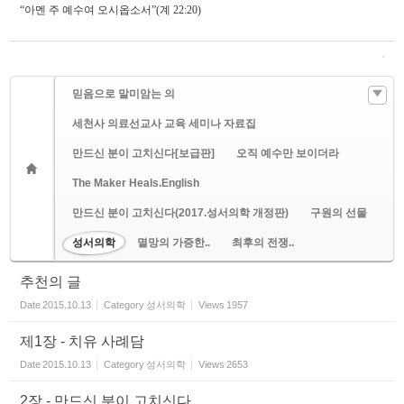
“
아멘 주 예수여 오시옵소서
”(
계
22:20)
믿음으로 말미암는 의
세천사 의료선교사 교육 세미나 자료집
만드신 분이 고치신다[보급판]
오직 예수만 보이더라
The Maker Heals.English
만드신 분이 고치신다(2017.성서의학 개정판)
구원의 선물
성서의학
멸망의 가증한..
최후의 전쟁..
추천의 글
Date
2015.10.13
Category
성서의학
Views
1957
제1장 - 치유 사례담
Date
2015.10.13
Category
성서의학
Views
2653
2장 - 만드신 분이 고치신다