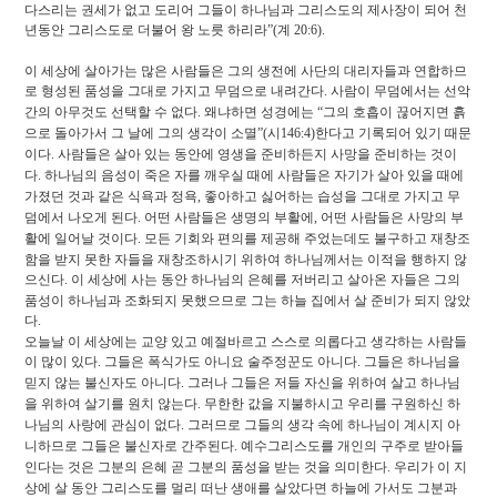
다스리는 권세가 없고 도리어 그들이 하나님과 그리스도의 제사장이 되어 천
년동안 그리스도로 더불어 왕 노릇 하리라
”(
계
20:6).
이 세상에 살아가는 많은 사람들은 그의 생전에 사단의 대리자들과 연합하므
로 형성된 품성을 그대로 가지고 무덤으로 내려간다
.
사람이 무덤에서는 선악
간의 아무것도 선택할 수 없다
.
왜냐하면 성경에는
“
그의 호흡이 끊어지면 흙
으로 돌아가서 그 날에 그의 생각이 소멸
”(
시
146:4)
한다고 기록되어 있기 때문
이다
.
사람들은 살아 있는 동안에 영생을 준비하든지 사망을 준비하는 것이
다
.
하나님의 음성이 죽은 자를 깨우실 때에 사람들은 자기가 살아 있을 때에
가졌던 것과 같은 식욕과 정욕
,
좋아하고 싫어하는 습성을 그대로 가지고 무
덤에서 나오게 된다
.
어떤 사람들은 생명의 부활에
,
어떤 사람들은 사망의 부
활에 일어날 것이다
.
모든 기회와 편의를 제공해 주었는데도 불구하고 재창조
함을 받지 못한 자들을 재창조하시기 위하여 하나님께서는 이적을 행하지 않
으신다
.
이 세상에 사는 동안 하나님의 은혜를 저버리고 살아온 자들은 그의
품성이 하나님과 조화되지 못했으므로 그는 하늘 집에서 살 준비가 되지 않았
다
.
오늘날 이 세상에는 교양 있고 예절바르고 스스로 의롭다고 생각하는 사람들
이 많이 있다
.
그들은 폭식가도 아니요 술주정꾼도 아니다
.
그들은 하나님을
믿지 않는 불신자도 아니다
.
그러나 그들은 저들 자신을 위하여 살고 하나님
을 위하여 살기를 원치 않는다
.
무한한 값을 지불하시고 우리를 구원하신 하
나님의 사랑에 관심이 없다
.
그러므로 그들의 생각 속에 하나님이 계시지 아
니하므로 그들은 불신자로 간주된다
.
예수그리스도를 개인의 구주로 받아들
인다는 것은 그분의 은혜 곧 그분의 품성을 받는 것을 의미한다
.
우리가 이 지
상에 살 동안 그리스도를 멀리 떠난 생애를 살았다면 하늘에 가서도 그분과