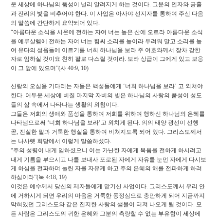
운 세상에 하나님의 품성이 널리 알려지게 하는 것이다
.
그분의 인자와 긍휼
과 진리의 빛을 비추어야 한다
.
이 사업은 아사야 선지자를 통하여 주신 다음
의 말씀에 간단하게 요약되어 있다
.
“
아름다운 소식을 시온에 전하는 자여 너는 높은 산에 오르라 아름다운 소식
을 예루살렘에 전하는 자여 너는 힘써 소리를 높이라 두려워 말고 소리를 높
여 유다의 성읍들에 이르기를 너희 하나님을 보라 주 여호와께서 장차 강한
자로 임하실 것이요 친히 팔로 다스릴 것이라
.
보라 상급이 그에게 있고 보응
이 그 앞에 있으며
”(
사
40:9, 10)
신랑의 오심을 기다리는 자들은 백성들에게
‘
너희 하나님을 보라
’
고 외쳐야
한다
.
어두운 세상에 비칠 마지막 자비의 빛은 하나님의 사랑의 품성이 성도
들의 삶 속에서 나타나는 생활의 외침이다
.
그들은 저희의 생애와 품성을 통하여 저희를 위하여 행하신 하나님의 은혜를
나타냄으로써
‘
너희 하나님을 보라
’
고 외치게 된다
.
의의 태양 광선이 선행
곧
,
진실한 말과 거룩한 행실을 통하여 비쳐지도록 되어 있다
.
그리스도께서
는 나사렛 회당에서 이렇게 말씀하셨다
.
“
주의 성령이 내게 임하셨으니 이는 가난한 자에게 복음을 전하게 하시려고
내게 기름을 부으시고 나를 보내사 포로된 자에게 자유를 눈먼 자에게 다시보
게 하심을 전파하며 눌린 자를 자유케 하고 주의 은혜의 해를 전파하게 하려
하심이라
”(
눅
4:18,
19)
이것은 예수께서 당신의 제자들에게 맡기신 사업이다
.
그리스도께서 우리 안
에 거하시게 되면 우리의 마음은 거룩한 동정심으로 충만하게 되어 지금까지
막혀있던 그리스도와 같은 진지한 사랑의 샘물이 터져 나오게 될 것이다
.
모
든 사람은 그리스도의 귀한 은혜와 그분의 측량할 수 없는 부유함이 세상에