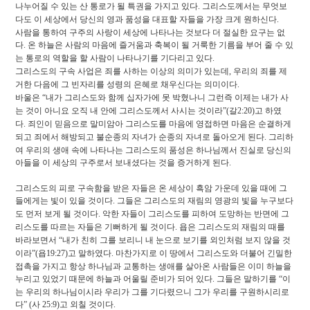
나누어질 수 있는 산 통로가 될 특권을 가지고 있다
.
그리스도께서는 무엇보
다도 이 세상에서 당신의 영과 품성을 대표할 자들을 가장 크게 원하신다
.
사람을 통하여 구주의 사랑이 세상에 나타나는 것보다 더 절실한 요구는 없
다
.
온 하늘은 사람의 마음에 즐거움과 축복이 될 거룩한 기름을 부어 줄 수 있
는 통로의 역할을 할 사람이 나타나기를 기다리고 있다
.
그리스도의 구속 사업은 죄를 사하는 이상의 의미가 있는데
,
우리의 죄를 제
거한 다음에 그 빈자리를 성령의 은혜로 채우신다는 의미이다
.
바울은
“
내가 그리스도와 함께 십자가에 못 박혔나니 그런즉 이제는 내가 사
는 것이 아니요 오직 내 안에 그리스도께서 사시는 것이라
”(
갈
2:20)
고 하였
다
.
죄인이 믿음으로 말미암아 그리스도를 마음에 영접하면 마음은 순결하게
되고 죄에서 해방되고 불순종의 자녀가 순종의 자녀로 돌아오게 된다
.
그리하
여 우리의 생애 속에 나타나는 그리스도의 품성은 하나님께서 진실로 당신의
아들을 이 세상의 구주로서 보내셨다는 것을 증거하게 된다
.
그리스도의 피로 구속함을 받은 자들은 온 세상이 흑암 가운데 있을 때에 그
들에게는 빛이 있을 것이다
.
그들은 그리스도의 재림의 영광의 빛을 누구보다
도 먼저 보게 될 것이다
.
악한 자들이 그리스도를 피하여 도망하는 반면에 그
리스도를 따르는 자들은 기뻐하게 될 것이다
.
욥은 그리스도의 재림의 때를
바라보면서
“
내가 친히 그를 보리니 내 눈으로 보기를 외인처럼 보지 않을 것
이라
”(
욥
19:27)
고 말하였다
.
마찬가지로 이 땅에서 그리스도와 더불어 긴밀한
접촉을 가지고 항상 하나님과 교통하는 생애를 살아온 사람들은 이미 하늘을
누리고 있었기 때문에 하늘과 어울릴 준비가 되어 있다
.
그들은 말하기를
“
이
는 우리의 하나님이시라 우리가 그를 기다렸으니 그가 우리를 구원하시리로
다
” (
사
25:9)
고 외칠 것이다
.