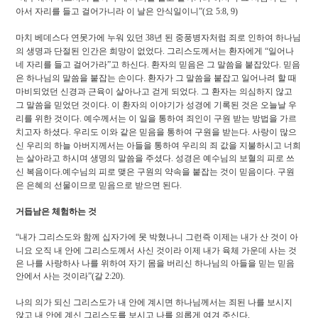
아서 자리를 들고 걸어가니라 이 날은 안식일이니
”(
요
5:8,
9)
마치 베데스다 연못가에 누워 있던
38
년 된 중풍병자처럼 죄로 인하여 하나님
의 생명과 단절된 인간은 희망이 없었다
.
그리스도께서는 환자에게
“
일어나
네 자리를 들고 걸어가라
”
고 하신다
.
환자의 믿음은 그 말씀을 붙잡았다
.
믿음
은 하나님의 말씀을 붙잡는 손이다
.
환자가 그 말씀을 붙잡고 일어나려 할 때
마비되었던 신경과 근육이 살아나고 걷게 되었다
.
그 환자는 의심하지 않고
그 말씀을 믿었던 것이다
.
이 환자의 이야기가 성경에 기록된 것은 오늘날 우
리를 위한 것이다
.
예수께서는 이 일을 통하여 죄인이 구원 받는 방법을 가르
치고자 하셨다
.
우리도 이와 같은 믿음을 통하여 구원을 받는다
.
사랑이 많으
신 우리의 하늘 아버지께서는 아들을 통하여 우리의 죄 값을 지불하시고 너희
는 살아라고 하시며 생명의 말씀을 주셨다
.
성경은 예수님의 보혈의 피로 쓰
신 복음이다
.
예수님의 피로 맺은 구원의 약속을 붙잡는 것이 믿음이다
.
구원
은 은혜의 선물이므로 믿음으로 받으면 된다
.
거듭남은 체험하는 것
“
내가 그리스도와 함께 십자가에 못 박혔나니 그런즉 이제는 내가 산 것이 아
니요 오직 내 안에 그리스도께서 사신 것이라 이제 내가 육체 가운데 사는 것
은 나를 사랑하사 나를 위하여 자기 몸을 버리신 하나님의 아들을 믿는 믿음
안에서 사는 것이라
”(
갈
2:20).
나의 의가 되신 그리스도가 내 안에 계시면 하나님께서는 죄된 나를 보시지
않고 내 안에 계신 그리스도를 보시고 나를 의롭게 여겨 주신다
.