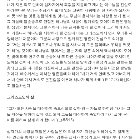
내가 지은 죄로 인하여 십자가에서 죄값을 지불하고 계시는 예수님을 진실로
바라본다면 우리는 주님의 비할 데 없는 고귀한 사랑에 죄 된 자아가 십자가
에 못 박히는 것을 경험하게 될 것이고 주님의 용서하시는 사랑을 보게 될 때
그 마음에 불순종으로 단절된 하나님의 사랑이 일깨워질 것이며 죄인은 영원
한 생명의 본체이신 그분과 하나 되는 관계를 맺게 될 것이다
.
그리하여 죄인
이 거듭나서 하나님을 사랑하게 될 것인데 이는 그리스도께서 먼저 우리를 사
랑하셨기 때문이다
.
그분의 사랑으로 일깨워진 영혼이 전심으로 회개할
때
“
저는 미쁘시고 의로우사 우리 죄를 사하시며 모든 불의에서 우리를 깨끗
게 하
”
실 것이다
.
하나님의 영께서는 믿는 자의 영혼 속에서 역사하시며 주어
진 빛에 따라 한 가지의 순종에서 또 다른 순종에 나아가도록 힘을 주시며 인
도하실 것이다
.
죄인이 그리스도를 믿으므로 말미암아 품성의 모든 결함은 보
충되고 모든 더러움은 깨끗해지고 모든 결점은 교정되며 모든 미점은 발달될
것이다
.
예수께서는 이러한 영혼들에 대하여
“
내가 저희 안에 있고 아버지께
서 내 안에 계셔 저희로 온전함을 이루어 하나가 되게 하려
”(
요
17:23)
하신다
고 말씀하신다
.
그리스도인의 삶
“
그가 모든 사람을 대신하여 죽으심으로 살아 있는 자들로 하여금 다시는 그
들 자신을 위하여 살지 않고 오직 그들을 대신하여 죽었다가 다시 살아나신
이를 위하여 살게 하려 함이라
”(
고후
5:15).
십자가의 사랑을 깨달은 사람들은 더 이상 자기 자신을 위하여 살지 않게 된
다
.
인간을 회복시키는 구속의 경륜은 십자가 희생의 토대 위에서부터 시작된