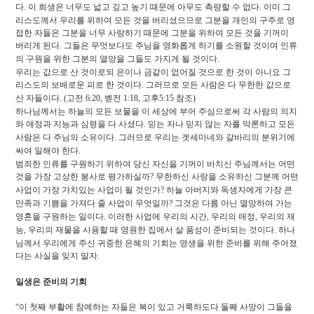
다
.
이 희생은 너무도 넓고 깊고 높기 때문에 아무도 측량할 수 없다
.
이미 그
리스도께서 우리를 위하여 모든 것을 버리셨으므로 그분을 개인의 구주로 영
접한 자들은 그분을 너무 사랑하기 때문에 그분을 위하여 모든 것을 기꺼이
버리게 된다
.
그들은 무엇보다도 주님을 영화롭게 하기를 소원할 것이며 인류
의 구원을 위한 그분의 열망을 그들도 가지게 될 것이다
.
우리는 값으로 산 것이로되 은이나 금같이 없어질 것으로 한 것이 아니요 그
리스도의 보배로운 피로 한 것이다
.
그러므로 모든 사람은 다 무한한 값으로
산 자들이다
. (
고전
6:20,
벧전
1:18,
고후
5:15
참조
)
하나님께서는 하늘의 모든 보물을 이 세상에 부어 주심으로써 각 사람의 의지
와 애정과 지능과 심령을 다 사셨다
.
믿는 자나 믿지 않는 자를 막론하고 모든
사람은 다 주님의 소유이다
.
그러므로 우리는 겟세마네와 갈바리의 분위기에
싸여 일해야 한다
.
범죄한 인류를 구원하기 위하여 당신 자신을 기꺼이 바치신 주님께서는 어떤
것을 가장 고상한 봉사로 평가하실까
?
무한하신 사랑을 소유하신 그분께 어떤
사업이 가장 가치있는 사업이 될 것인가
?
하늘 아버지와 독생자에게 가장 큰
만족과 기쁨을 가져다 줄 사업이 무엇일까
?
그것은 다름 아닌 멸망하여 가는
영혼을 구원하는 일이다
.
이러한 사업에 우리의 시간
,
우리의 애정
,
우리의 재
능
,
우리의 재물을 사용할 때 영원한 집에서 살 품성이 준비되는 것이다
.
하나
님께서 우리에게 주신 귀중한 은혜의 기회는 영생을 위한 준비를 위해 주어졌
다는 사실을 잊지 말자
.
일생은 준비의 기회
“
이 첫째 부활에 참예하는 자들은 복이 있고 거룩하도다 둘째 사망이 그들을