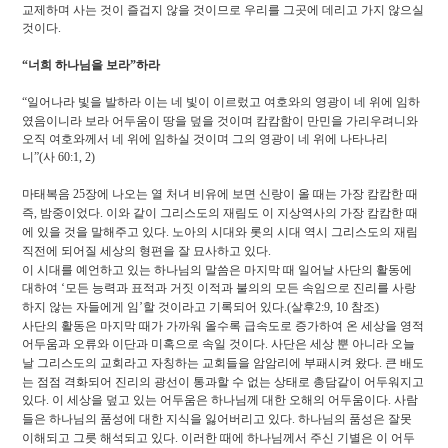
교제하며 사는 것이 즐겁지 않을 것이므로 우리를 그곳에 데리고 가지 않으실
것이다
.
“
너희 하나님을 보라
”
하라
“
일어나라 빛을 발하라 이는 네 빛이 이르렀고 여호와의 영광이 네 위에 임하
였음이니라 보라 어두움이 땅을 덮을 것이며 캄캄함이 만민을 가리우려니와
오직 여호와께서 네 위에 임하실 것이며 그의 영광이 네 위에 나타나리
니
”(
사
60:1,
2)
마태복음
25
장에 나오는 열 처녀 비유에 보면 신랑이 올 때는 가장 캄캄한 때
즉
,
밤중이었다
.
이와 같이 그리스도의 재림도 이 지상역사의 가장 캄캄한 때
에 있을 것을 말해주고 있다
.
노아의 시대와 롯의 시대 역시 그리스도의 재림
직전에 되어질 세상의 형편을 잘 묘사하고 있다
.
이 시대를 예언하고 있는 하나님의 말씀은 마지막 때 일어날 사단의 활동에
대하여
‘
모든 능력과 표적과 거짓 이적과 불의의 모든 속임으로 진리를 사랑
하지 않는 자들에게 임
’
할 것이라고 기록되어 있다
.(
살후
2:9,
10
참조
)
사단의 활동은 마지막 때가 가까워 올수록 급속도로 증가하여 온 세상을 영적
어두움과 오류와 이단과 미혹으로 속일 것이다
.
사단은 세상 뿐 아니라 오늘
날 그리스도의 교회라고 자칭하는 교회들을 암암리에 부패시켜 왔다
.
큰 배도
는 점점 격화되어 진리의 광선이 통과할 수 없는 상태로 총담같이 어두워지고
있다
.
이 세상을 덮고 있는 어두움은 하나님께 대한 오해의 어두움이다
.
사람
들은 하나님의 품성에 대한 지식을 잃어버리고 있다
.
하나님의 품성은 잘못
이해되고 그릇 해석되고 있다
.
이러한 때에 하나님께서 주신 기별은 이 어두