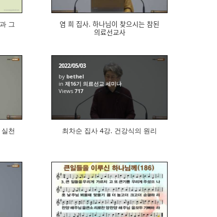
과 그
염 희 집사. 하나님이 찾으시는 참된
의료선교사
2022/05/03
by
bethel
in
제16기 의료선교 세미나
Views
717
ᅵᆯ천
최차순 집사 4강. 건강식의 원리
453