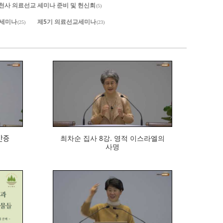
. 세천사 의료선교 세미나 준비 및 헌신회
(5)
 세미나
제5기 의료선교세미나
(25)
(23)
694
ᆫ증
최차순 집사 8강. 영적 이스라엘의
사명
625