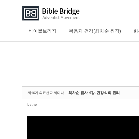
바이블브리지
복음과 건강(최차순 원장)
회
Sketchbook5, 스케치북5
Sketchbook5, 스케치북5
Sketchbook5, 스케치북5
Sketchbook5, 스케치북5
최차순 집사 4강. 건강식의 원리
제16기 의료선교 세미나
bethel