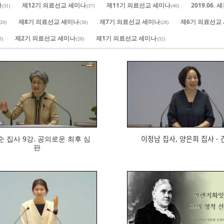
나
제12기 의료선교 세미나
제11기 의료선교 세미나
2019.06
(31)
(37)
(40)
제8기 의료선교 세미나
제7기 의료선교 세미나
제6기 의료선교
(20)
(38)
(28)
제2기 의료선교 세미나
제1기 의료선교 세미나
3)
(28)
(32)
769
634
집사 9강. 공의로운 최후 심
이정남 집사, 양은희 집사 - 가
판
664
740