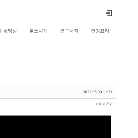
음 동영상
불쏘시개
연구서적
건강요리
2022.05.03 11:31
조회 수
717