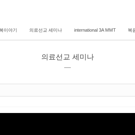
메뉴 건너뛰기
복이야기
의료선교 세미나
international 3A MMT
복
의료선교 세미나