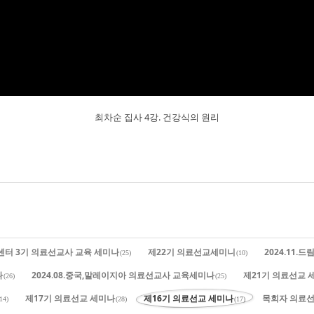
최차순 집사 4강. 건강식의 원리
유센터 3기 의료선교사 교육 세미나
제22기 의료선교세미니
2024.11
(25)
(10)
나
2024.08.중국,말레이지아 의료선교사 교육세미나
제21기 의료선교 
(26)
(25)
제17기 의료선교 세미나
제16기 의료선교 세미나
목회자 의료선
14)
(28)
(17)