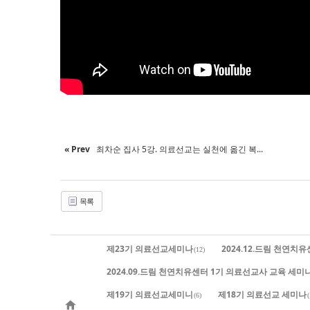
« Prev
최차순 집사 5강. 의료선교는 실천에 옮긴 복...
목록
제23기 의료선교세미나
2024.12.드림 천연치
(12)
2024.09.드림 천연치유센터 1기 의료선교사 교육 세미
제19기 의료선교세미니
제18기 의료선교 세미나
(6)
(