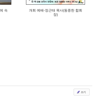
ᅦ 속
개회 예배-정근태 목사(동중한 합회
장)
쓰기