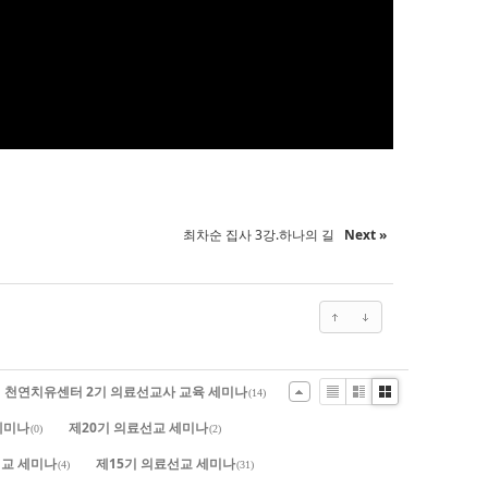
최차순 집사 3강.하나의 길
Next »
.드림 천연치유센터 2기 의료선교사 교육 세미나
(14)
List
Zine
Gallery
세미나
제20기 의료선교 세미나
(0)
(2)
교 세미나
제15기 의료선교 세미나
(4)
(31)