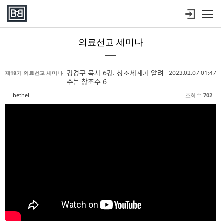
메뉴 건너뛰기
의료선교 세미나
Sketchbook5, 스케치북5
Sketchbook5, 스케치북5
Sketchbook5, 스케치북5
Sketchbook5, 스케치북5
강경구 목사 6강. 창조세계가 알려
2023.02.07 01:47
제18기 의료선교 세미나
주는 창조주 6
bethel
조회 수
702