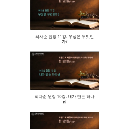
485
최차순 원장 11강. 우상은 무엇인
가?
704
최차순 원장 10강. 내가 만든 하나
님