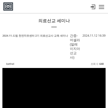
메뉴 건너뛰기
의료선교 세미나
Sketchbook5, 스케치북5
Sketchbook5, 스케치북5
Sketchbook5, 스케치북5
Sketchbook5, 스케치북5
간증-
2024.11.12 16:39
2024.11.드림 천연치유센터 2기 의료선교사 교육 세미나
머셀라
(말레
이지아
선교
사)
bethel
조회 수
648