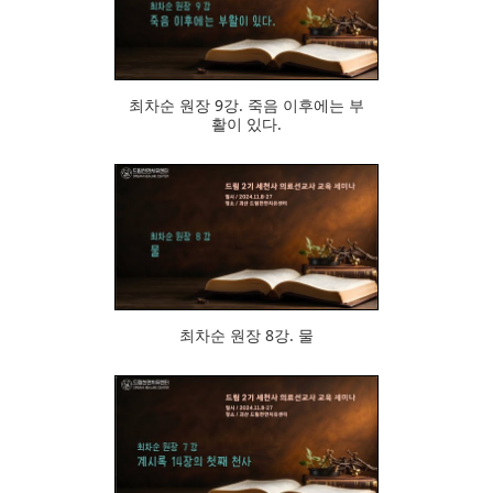
526
최차순 원장 9강. 죽음 이후에는 부
활이 있다.
699
최차순 원장 8강. 물
598