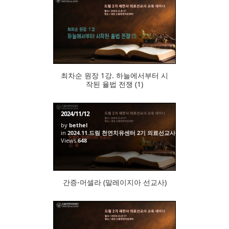
576
최차순 원장 1강. 하늘에서부터 시
작된 율법 전쟁 (1)
2024/11/12
by
bethel
in
2024.11.드림 천연치유센터 2기 의료선교사 교육 세미나
Views
648
간증-머셀라 (말레이지아 선교사)