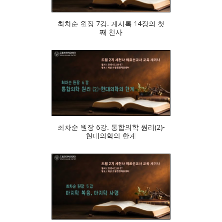
최차순 원장 7강. 계시록 14장의 첫
째 천사
717
최차순 원장 6강. 통합의학 원리(2)-
현대의학의 한계
507