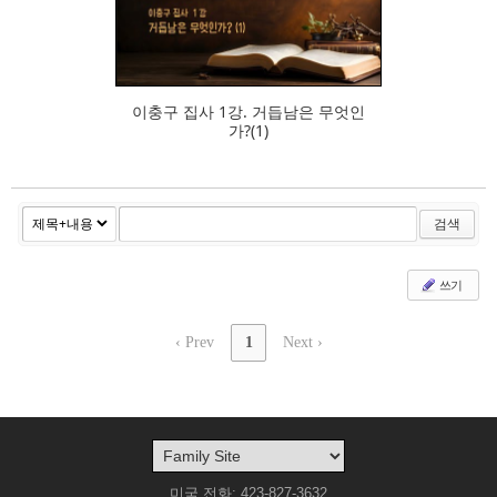
462
이충구 집사 1강. 거듭남은 무엇인
가?(1)
검색
쓰기
‹ Prev
1
Next ›
미국 전화: 423-827-3632