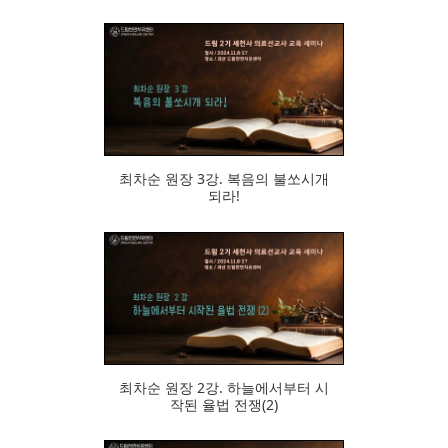
479
최차순 원장 3강. 복음의 불쏘시개
되라!
482
최차순 원장 2강. 하늘에서부터 시
작된 율법 전쟁(2)