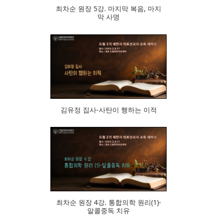
최차순 원장 5강. 마지막 복음, 마지
막 사명
716
김유정 집사-사탄이 행하는 이적
614
최차순 원장 4강. 통합의학 원리(1)-
알콜중독 치유