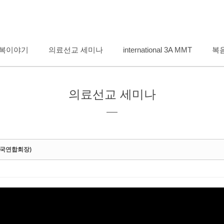
메뉴 건너뛰기
복이야기
의료선교 세미나
international 3A MMT
복
의료선교 세미나
한국연합회장)