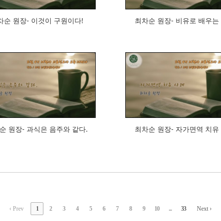
차순 원장- 이것이 구원이다!
최차순 원장- 비유로 배우는
579
621
순 원장- 과식은 음주와 같다.
최차순 원장- 자가면역 치유
‹ Prev
1
2
3
4
5
6
7
8
9
10
...
33
Next ›