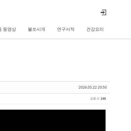
음 동영상
불쏘시개
연구서적
건강요리
2026.05.22 20:50
조회 수
248