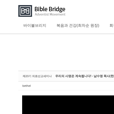
바이블브리지
복음과 건강(최차순 원장)
회
Sketchbook5, 스케치북5
Sketchbook5, 스케치북5
Sketchbook5, 스케치북5
Sketchbook5, 스케치북5
우리의 사명은 계속됩니다! - 남수명 목사(
제23기 의료선교세미나
bethel