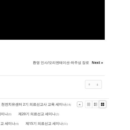
환영 인사/오리엔테이션-하주성 장로
Next »
.드림 천연치유센터 2기 의료선교사 교육 세미나
(14)
List
Zine
Gallery
세미나
제20기 의료선교 세미나
(0)
(2)
교 세미나
제15기 의료선교 세미나
(4)
(31)