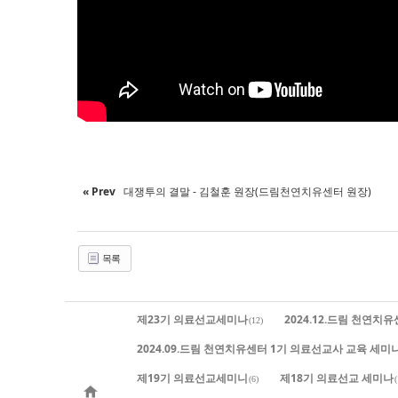
« Prev
대쟁투의 결말 - 김철훈 원장(드림천연치유센터 원장)
목록
제23기 의료선교세미나
2024.12.드림 천연치
(12)
2024.09.드림 천연치유센터 1기 의료선교사 교육 세미
제19기 의료선교세미니
제18기 의료선교 세미나
(6)
(