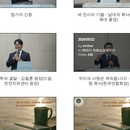
참가자 간증
세 천사의 기별 - 남대극 목사
육대 총장)
2026/05/22
by
bethel
in
제23기 의료선교세미나
276
Views
248
투의 결말 - 김철훈 원장(드림
우리의 사명은 계속됩니다! -
천연치유센터 원장)
명 목사(한국연합회장)
945
848