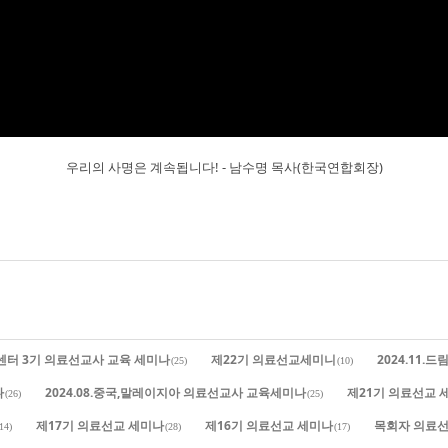
우리의 사명은 계속됩니다! - 남수명 목사(한국연합회장)
유센터 3기 의료선교사 교육 세미나
제22기 의료선교세미니
2024.11
(25)
(10)
나
2024.08.중국,말레이지아 의료선교사 교육세미나
제21기 의료선교 
(26)
(25)
제17기 의료선교 세미나
제16기 의료선교 세미나
목회자 의료선
14)
(28)
(17)