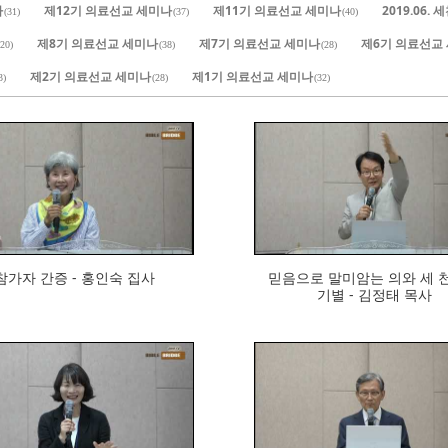
나
제12기 의료선교 세미나
제11기 의료선교 세미나
2019.06
(31)
(37)
(40)
제8기 의료선교 세미나
제7기 의료선교 세미나
제6기 의료선교
(20)
(38)
(28)
제2기 의료선교 세미나
제1기 의료선교 세미나
3)
(28)
(32)
288
301
참가자 간증 - 홍인숙 집사
믿음으로 말미암는 의와 세 
기별 - 김정태 목사
264
267