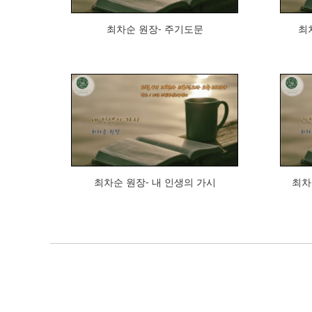
최차순 원장- 주기도문
최
646
최차순 원장- 내 인생의 가시
최차