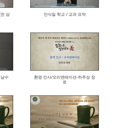
(전 삼
안식일 학교 / 교과 요약
236
 남수
환영 인사/오리엔테이션-하주성 장
로
599