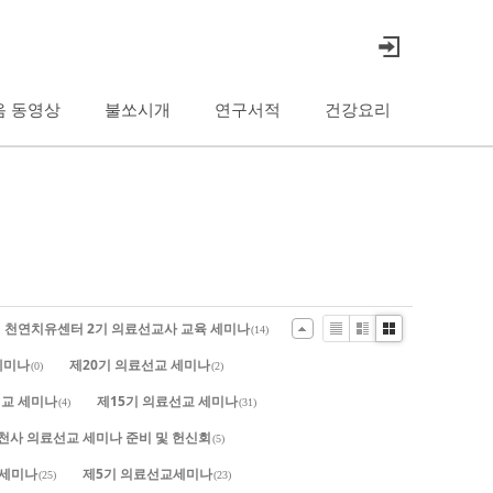
음 동영상
불쏘시개
연구서적
건강요리
.드림 천연치유센터 2기 의료선교사 교육 세미나
(14)
List
Zine
Gallery
세미나
제20기 의료선교 세미나
(0)
(2)
교 세미나
제15기 의료선교 세미나
(4)
(31)
. 세천사 의료선교 세미나 준비 및 헌신회
(5)
 세미나
제5기 의료선교세미나
(25)
(23)