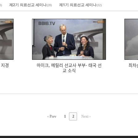
제2기 의료선교 세미나
제1기 의료선교 세미나
3)
(28)
(32)
593
지경
마이크, 메릴리 선교사 부부- 태국 선
최차ᄉ
교 소식
‹ Prev
1
2
Next ›