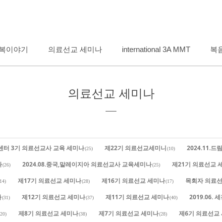
메뉴 건너뛰기
복이야기
의료선교 세미나
international 3A MMT
복
의료선교 세미나
유센터 3기 의료선교사 교육 세미나
제22기 의료선교세미니
2024.11
(25)
(10)
나
2024.08.중국,말레이지아 의료선교사 교육세미나
제21기 의료선교 
(26)
(25)
제17기 의료선교 세미나
제16기 의료선교 세미나
목회자 의료선
14)
(28)
(17)
나
제12기 의료선교 세미나
제11기 의료선교 세미나
2019.06
(31)
(37)
(40)
제8기 의료선교 세미나
제7기 의료선교 세미나
제6기 의료선교
(20)
(38)
(28)