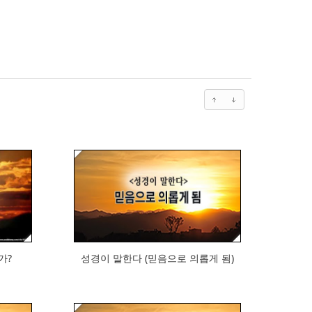
445
가?
성경이 말한다 (믿음으로 의롭게 됨)