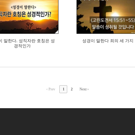
499
377
이 말한다. 성직자란 호칭은 성
성경이 말한다 죄의 세 가지
경적인가
‹ Prev
1
2
Next ›