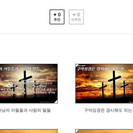
♥ 0
♥ 0
추천
비추천
421
397
나님의 아들들과 사람의 딸들
구약성경은 경시해도 되는