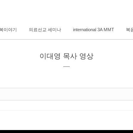
메뉴 건너뛰기
복이야기
의료선교 세미나
international 3A MMT
복
이대영 목사 영상