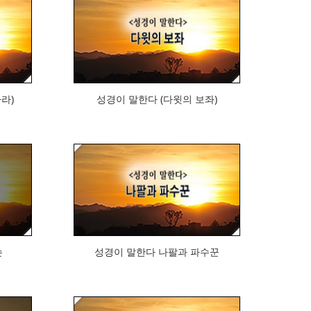
428
라)
성경이 말한다 (다윗의 보좌)
399
손
성경이 말한다 나팔과 파수꾼