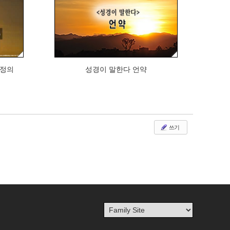
377
 정의
성경이 말한다 언약
쓰기