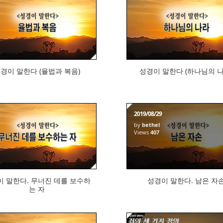
572
443
경이 말한다 (율법과 복음)
성경이 말한다 (하나님의 나
2019/08/29
by
bethel
433
Views
407
이 말한다. 무너진 데를 보수하
성경이 말한다. 남은 자
는 자