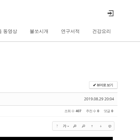
음 동영상
불쏘시개
연구서적
건강요리
뷰어로 보기
✔
2019.08.29 20:04
조회 수
407
추천 수
0
댓글
0
?
가