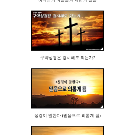
397
구약성경은 경시해도 되는가?
445
성경이 말한다 (믿음으로 의롭게 됨)