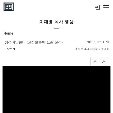
메뉴 건너뛰기
이대영 목사 영상
Sketchbook5, 스케치북5
Sketchbook5, 스케치북5
Sketchbook5, 스케치북5
Sketchbook5, 스케치북5
Home
성경이말한다 (산상보훈이 표준 진리)
2019.10.01 15:03
bethel
조회 수
394
추천 수
0
댓글
0