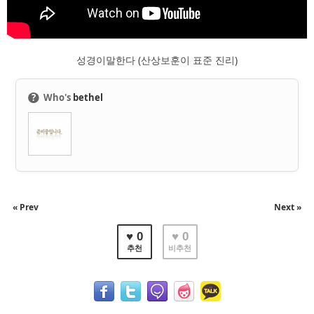
성경이말한다 (산상보훈이 표준 진리)
●
?
Who's
bethel
« Prev
Next »
♥ 0
♥ 0
추천
비추천