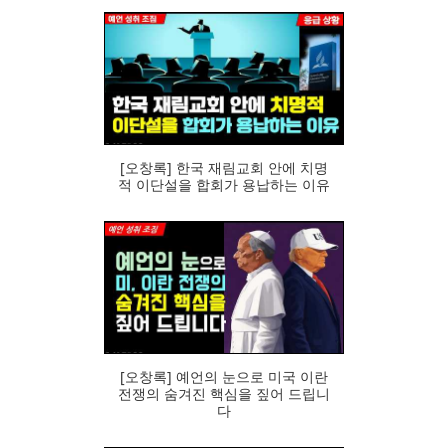
94
[오창록] 한국 재림교회 안에 치명
적 이단설을 합회가 용납하는 이유
79
[오창록] 예언의 눈으로 미국 이란
전쟁의 숨겨진 핵심을 짚어 드립니
다