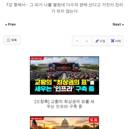
7강 중에서 - 그 피가 나를 찔렀네 다수의 편에 선다고 거짓이 진리
가 되지 않는다
« Prev
Next »
목록
수정
삭제
102
[오창록] 교황의 최상권의 표를 세
우는 인프라 구축 중