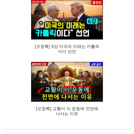
101
[오창록] 6강 미국의 미래는 카톨릭
이다 선언
66
[오창록] 교황이 이 운동에 전면에
나서는 이유