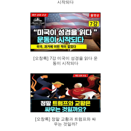
시작되다
83
[오창록] 7강 미국이 성경을 읽다 운
동이 시작되다
78
[오창록] 정말 교황과 트럼프와 싸
우는 것일까?