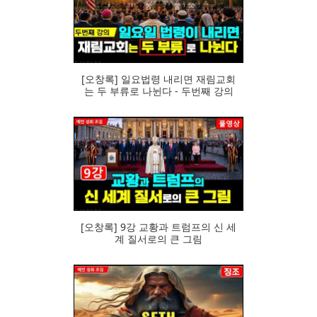
105
[오창록] 일요법령 내리면 재림교회
는 두 부류로 나뉜다 - 두번째 강의
107
[오창록] 9강 교황과 트럼프의 신 세
계 질서로의 큰 그림
95