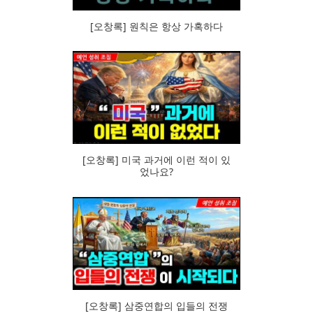
[오창록] 원칙은 항상 가혹하다
86
[오창록] 미국 과거에 이런 적이 있
었나요?
82
[오창록] 삼중연합의 입들의 전쟁