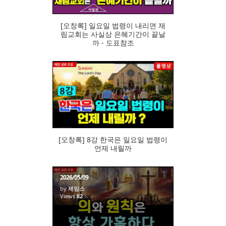
[오창록] 일요일 법령이 내리면 재
림교회는 사실상 은혜기간이 끝날
까 - 도표참조
69
[오창록] 8강 한국은 일요일 법령이
언제 내릴까
2026/05/09
by
제임스
Views
82