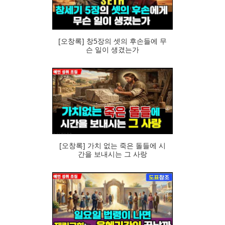
[오창록] 창5장의 셋의 후손들에 무
슨 일이 생겼는가
81
[오창록] 가치 없는 죽은 돌들에 시
간을 보내시는 그 사랑
78