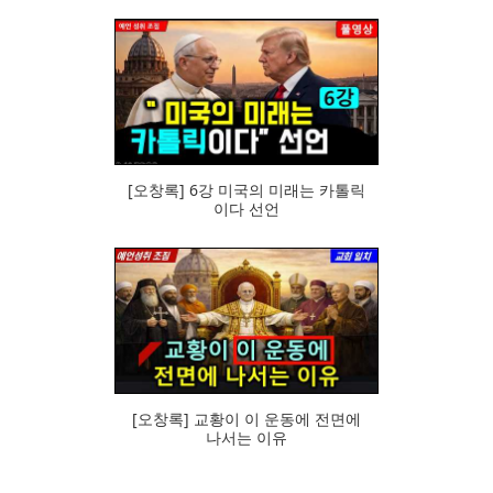
101
[오창록] 6강 미국의 미래는 카톨릭
이다 선언
70
[오창록] 교황이 이 운동에 전면에
나서는 이유