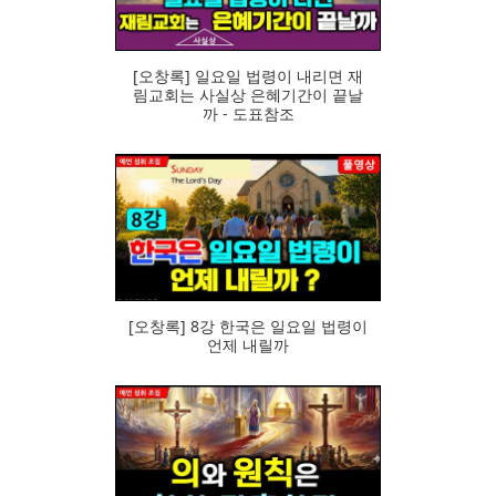
[오창록] 일요일 법령이 내리면 재
림교회는 사실상 은혜기간이 끝날
까 - 도표참조
73
[오창록] 8강 한국은 일요일 법령이
언제 내릴까
82