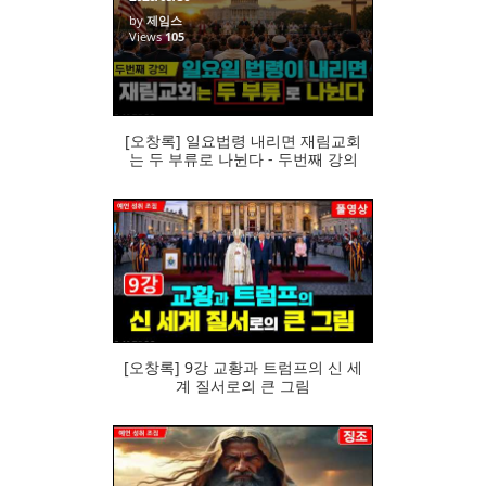
by
제임스
Views
105
[오창록] 일요법령 내리면 재림교회
는 두 부류로 나뉜다 - 두번째 강의
109
[오창록] 9강 교황과 트럼프의 신 세
계 질서로의 큰 그림