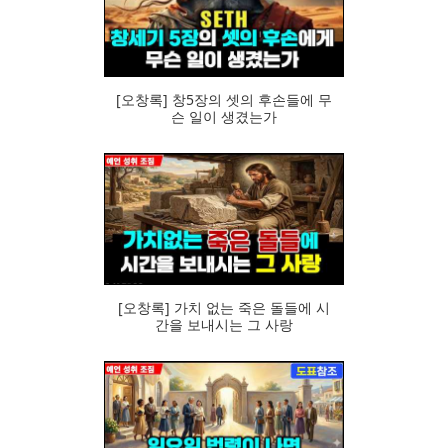
95
[오창록] 창5장의 셋의 후손들에 무
슨 일이 생겼는가
81
[오창록] 가치 없는 죽은 돌들에 시
간을 보내시는 그 사랑
81