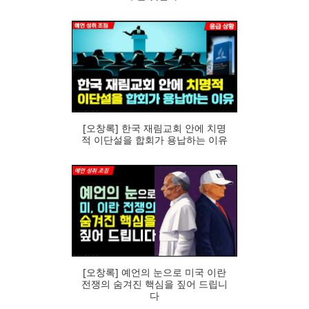
95
[오창록] 한국 재림교회 안에 치명
적 이단설을 합회가 용납하는 이유
81
[오창록] 예언의 눈으로 미국 이란
전쟁의 숨겨진 핵심을 짚어 드립니
다