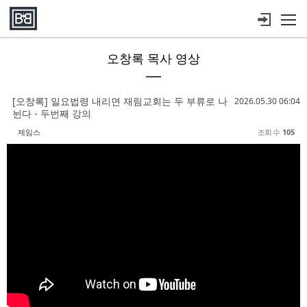
메뉴 건너뛰기
오창록 목사 영상
Sketchbook5, 스케치북5
Sketchbook5, 스케치북5
Sketchbook5, 스케치북5
Sketchbook5, 스케치북5
[오창록] 일요법령 내리면 재림교회는 두 부류로 나
2026.05.30 06:04
뉜다 - 두번째 강의
제임스
조회 수
105