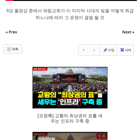
9강 풀영상 중에서 재림교회가 이 마지막 시대의 빛을 어떻게 취급
하느냐에 따라 그 운명이 결절 될 것
« Prev
Next »
목록
수정
삭제
104
[오창록] 교황의 최상권의 표를 세
우는 인프라 구축 중
2026/05/30