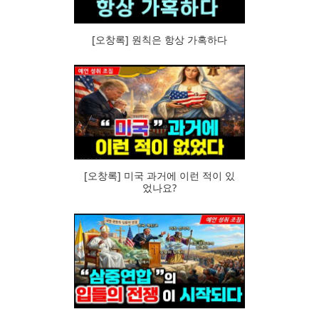
[오창록] 원칙은 항상 가혹하다
87
[오창록] 미국 과거에 이런 적이 있
었나요?
86