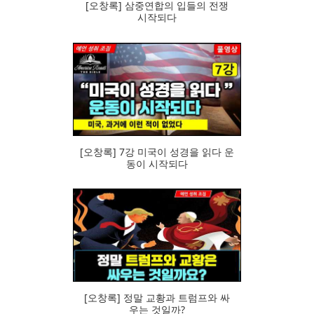
[오창록] 삼중연합의 입들의 전쟁
시작되다
84
[오창록] 7강 미국이 성경을 읽다 운
동이 시작되다
81
[오창록] 정말 교황과 트럼프와 싸
우는 것일까?