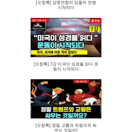
[오창록] 삼중연합의 입들의 전쟁
시작되다
84
[오창록] 7강 미국이 성경을 읽다 운
동이 시작되다
81
[오창록] 정말 교황과 트럼프와 싸
우는 것일까?