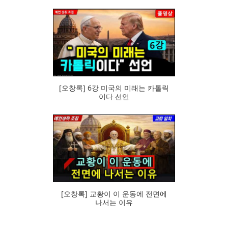
101
[오창록] 6강 미국의 미래는 카톨릭
이다 선언
68
[오창록] 교황이 이 운동에 전면에
나서는 이유