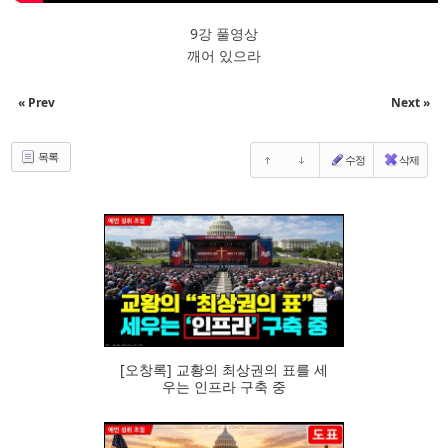
9강 풀영상
깨어 있으라
« Prev
Next »
목록
수정
삭제
104
[오창록] 교황의 최상권의 표를 세
우는 인프라 구축 중