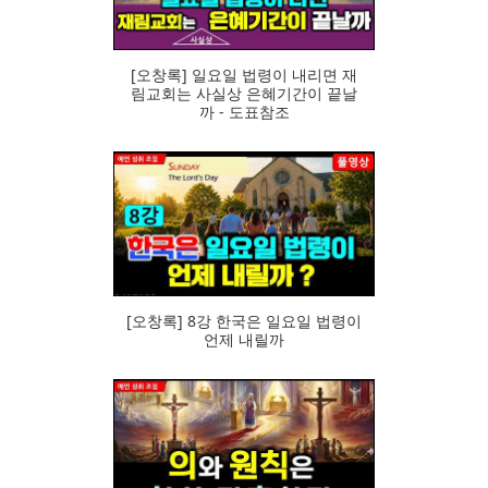
[오창록] 일요일 법령이 내리면 재
림교회는 사실상 은혜기간이 끝날
까 - 도표참조
73
[오창록] 8강 한국은 일요일 법령이
언제 내릴까
82