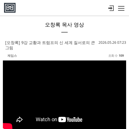
메뉴 건너뛰기
오창록 목사 영상
Sketchbook5, 스케치북5
Sketchbook5, 스케치북5
Sketchbook5, 스케치북5
Sketchbook5, 스케치북5
[오창록] 9강 교황과 트럼프의 신 세계 질서로의 큰
2026.05.26 07:23
그림
제임스
조회 수
109