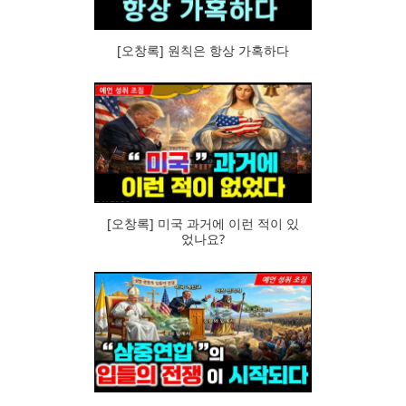
[오창록] 원칙은 항상 가혹하다
87
[오창록] 미국 과거에 이런 적이 있
었나요?
86