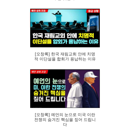
95
[오창록] 한국 재림교회 안에 치명
적 이단설을 합회가 용납하는 이유
79
[오창록] 예언의 눈으로 미국 이란
전쟁의 숨겨진 핵심을 짚어 드립니
다