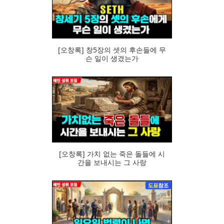
95
[오창록] 창5장의 셋의 후손들에 무
슨 일이 생겼는가
81
[오창록] 가치 없는 죽은 돌들에 시
간을 보내시는 그 사랑
81