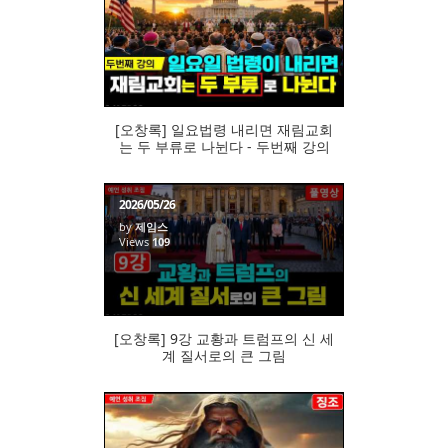
105
[오창록] 일요법령 내리면 재림교회
는 두 부류로 나뉜다 - 두번째 강의
2026/05/26
by
제임스
Views
109
[오창록] 9강 교황과 트럼프의 신 세
계 질서로의 큰 그림