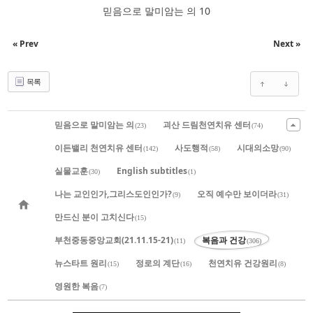
믿음으로 말미암는 의 10
« Prev
Next »
목록
믿음으로 말미암는 의
괴산 드림천연치유 센터
(23)
(74)
이든밸리 천연치유 센터
사도행적
시대의소망
(142)
(58)
(90)
실물교훈
English subtitles
(30)
(1)
나는 교인인가,그리스도인인가?
오직 예수만 보이더라
(9)
(31)
만드신 분이 고치신다
(15)
부천중동중앙교회(21.11.15-21)
복음과 건강
(11)
(306)
뉴스타트 원리
정로의 계단
천연치유 건강원리
(15)
(16)
(8)
영원한 복음
(7)