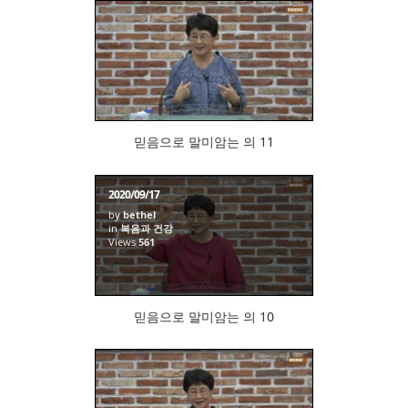
822
믿음으로 말미암는 의 11
2020/09/17
by
bethel
in
복음과 건강
Views
561
믿음으로 말미암는 의 10