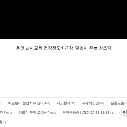
용인 남사교회 건강전도회/1강. 말씀이 주는 창조력
이든밸리 천연치유 센터
사도행적
시대의소망
실물교훈
)
(142)
(58)
(90)
(3
이더라
만드신 분이 고치신다
부천중동중앙교회(21.11.15-21)
복
(31)
(15)
(11)
음
(7)