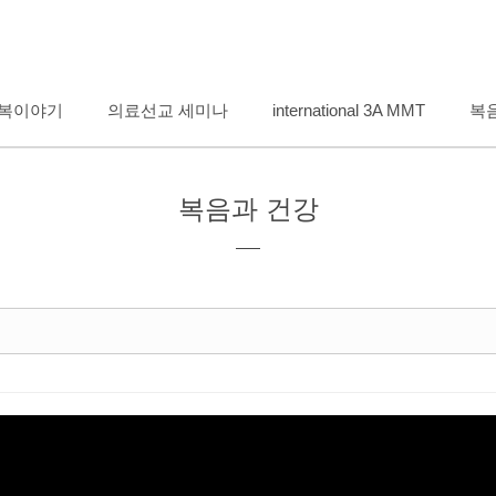
메뉴 건너뛰기
복이야기
의료선교 세미나
international 3A MMT
복
복음과 건강