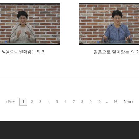
945
800
믿음으로 말마암는 의 3
믿음으로 말미암는 의 2
‹ Prev
1
2
3
4
5
6
7
8
9
10
...
16
Next ›