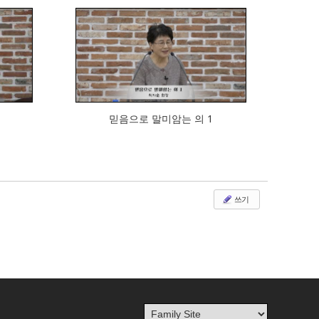
912
믿음으로 말미암는 의 1
쓰기