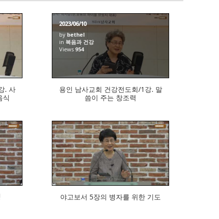
2023/06/10
by
bethel
in
복음과 건강
Views
954
. 사
용인 남사교회 건강전도회/1강. 말
ᆷ식
씀이 주는 창조력
1140
ᆼ
야고보서 5장의 병자를 위한 기도