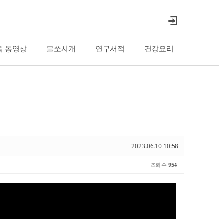
음 동영상
불쏘시개
연구서적
건강요리
2023.06.10 10:58
조회 수
954