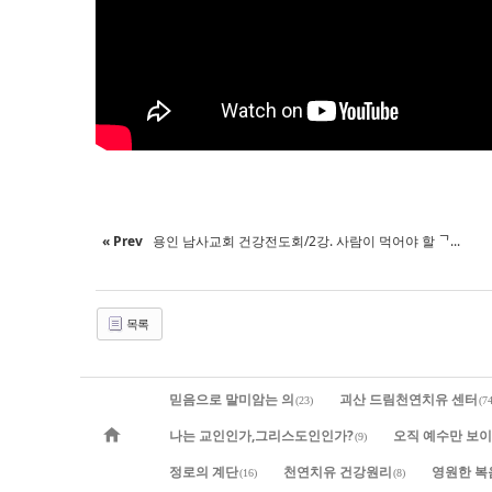
« Prev
용인 남사교회 건강전도회/2강. 사람이 먹어야 할 ᄀ...
목록
믿음으로 말미암는 의
괴산 드림천연치유 센터
(23)
(74
나는 교인인가,그리스도인인가?
오직 예수만 보
(9)
정로의 계단
천연치유 건강원리
영원한 복
(16)
(8)