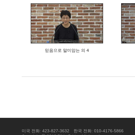
858
믿음으로 말미암는 의 4
미국 전화: 423-827-3632
한국 전화: 010-4176-5866