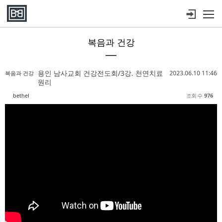
메뉴 건너뛰기
복음과 건강
Sketchbook5, 스케치북5
Sketchbook5, 스케치북5
Sketchbook5, 스케치북5
Sketchbook5, 스케치북5
용인 남사교회 건강전도회/3강. 천연치료
2023.06.10 11:46
복음과 건강
원리
bethel
조회 수
976