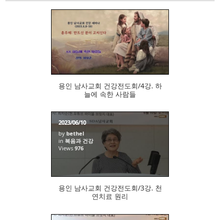
970
용인 남사교회 건강전도회/4강. 하
늘에 속한 사람들
2023/06/10
by
bethel
in
복음과 건강
Views
976
용인 남사교회 건강전도회/3강. 천
연치료 원리