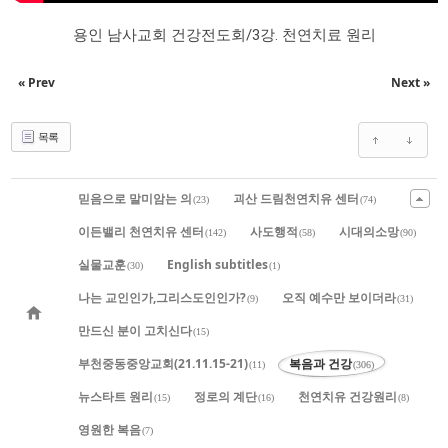
용인 남사교회 건강전도회/3강. 천연치료 원리
« Prev
Next »
목록
믿음으로 말미암는 의
괴산 드림천연치유 센터
(23)
(74)
이든밸리 천연치유 센터
사도행적
시대의소망
(142)
(58)
(90)
실물교훈
English subtitles
(30)
(1)
나는 교인인가,그리스도인인가?
오직 예수만 보이더라
(9)
(31)
만드신 분이 고치신다
(15)
부천중동중앙교회(21.11.15-21)
복음과 건강
(11)
(306)
뉴스타트 원리
정로의 계단
천연치유 건강원리
(15)
(16)
(8)
영원한 복음
(7)