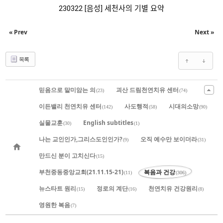
230322 [음성] 세천사의 기별 요약
« Prev
Next »
목록
믿음으로 말미암는 의
괴산 드림천연치유 센터
(23)
(74)
이든밸리 천연치유 센터
사도행적
시대의소망
(142)
(58)
(90)
실물교훈
English subtitles
(30)
(1)
나는 교인인가,그리스도인인가?
오직 예수만 보이더라
(9)
(31)
만드신 분이 고치신다
(15)
부천중동중앙교회(21.11.15-21)
복음과 건강
(11)
(306)
뉴스타트 원리
정로의 계단
천연치유 건강원리
(15)
(16)
(8)
영원한 복음
(7)