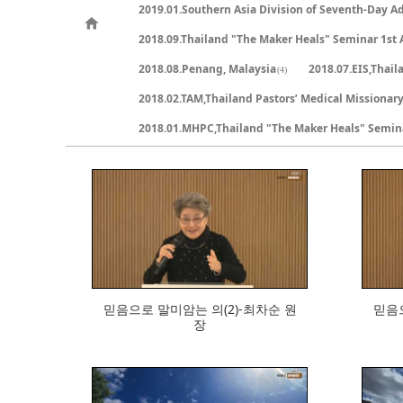
2019.01.Southern Asia Division of Seventh-Day A
2018.09.Thailand "The Maker Heals" Seminar 1st 
2018.08.Penang, Malaysia
2018.07.EIS,Thail
(4)
2018.02.TAM,Thailand Pastors’ Medical Missionar
2018.01.MHPC,Thailand "The Maker Heals" Semin
473
믿음으로 말미암는 의(2)-최차순 원
믿음으
장