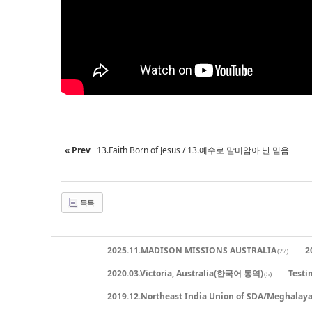
« Prev
13.Faith Born of Jesus / 13.예수로 말미암아 난 믿음
목록
2025.11.MADISON MISSIONS AUSTRALIA
2
(27)
2020.03.Victoria, Australia(한국어 통역)
Testi
(5)
2019.12.Northeast India Union of SDA/Meghalay