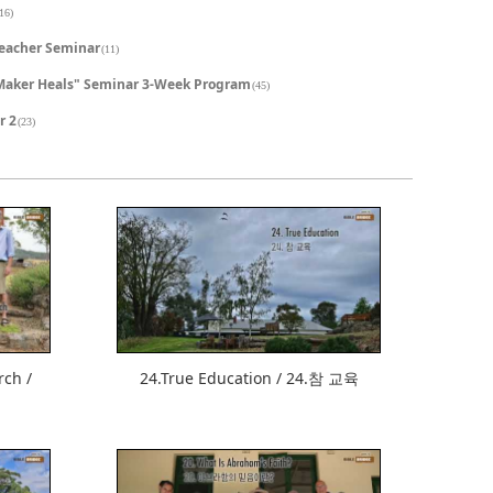
16)
Teacher Seminar
(11)
Maker Heals" Seminar 3-Week Program
(45)
r 2
(23)
518
rch /
24.True Education / 24.참 교육