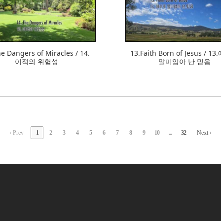
363
354
e Dangers of Miracles / 14.
13.Faith Born of Jesus / 
이적의 위험성
말미암아 난 믿음
‹ Prev
1
2
3
4
5
6
7
8
9
10
...
32
Next ›