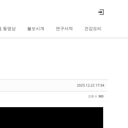
음 동영상
불쏘시개
연구서적
건강요리
2025.12.22 17:34
조회 수
383