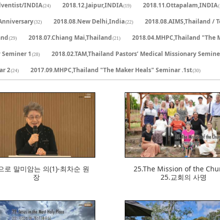
dventist/INDIA
2018.12.Jaipur,INDIA
2018.11.Ottapalam,INDIA
(24)
(19)
(
Anniversary
2018.08.New Delhi,India
2018.08.AIMS,Thailand / 
(32)
(22)
and
2018.07.Chiang Mai,Thailand
2018.04.MHPC,Thailand "The 
(29)
(21)
y Seminer 1
2018.02.TAM,Thailand Pastors’ Medical Missionary Semine
(28)
ar 2
2017.09.MHPC,Thailand "The Maker Heals" Seminar .1st
(24)
(30)
529
534
로 말미암는 의(1)-최차순 원
25.The Mission of the Chu
장
25.교회의 사명