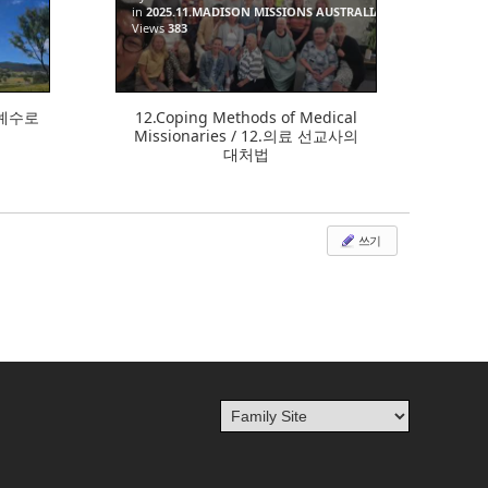
in
2025.11.MADISON MISSIONS AUSTRALIA
Views
383
13.예수로
12.Coping Methods of Medical
Missionaries / 12.의료 선교사의
대처법
쓰기