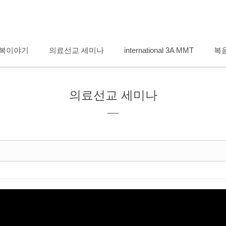
메뉴 건너뛰기
복이야기
의료선교 세미나
international 3A MMT
복
의료선교 세미나