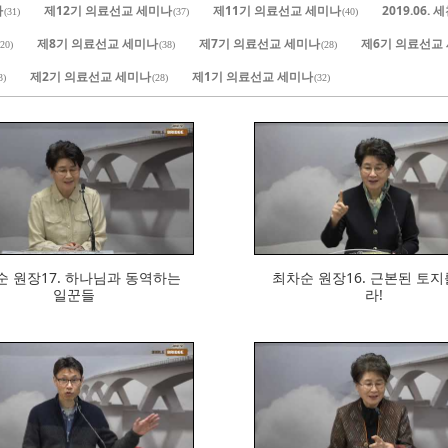
나
제12기 의료선교 세미나
제11기 의료선교 세미나
2019.06
(31)
(37)
(40)
제8기 의료선교 세미나
제7기 의료선교 세미나
제6기 의료선교
(20)
(38)
(28)
제2기 의료선교 세미나
제1기 의료선교 세미나
3)
(28)
(32)
739
695
원장17. 하나님과 동역하는
최차순 원장16. 근본된 토지르
일꾼들
라!
739
764