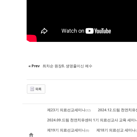
« Prev
최차순 원장8. 생명줄이신 예수
목록
제23기 의료선교세미나
2024.12.드림 천연치
(12)
2024.09.드림 천연치유센터 1기 의료선교사 교육 세미
제19기 의료선교세미니
제18기 의료선교 세미나
(6)
(