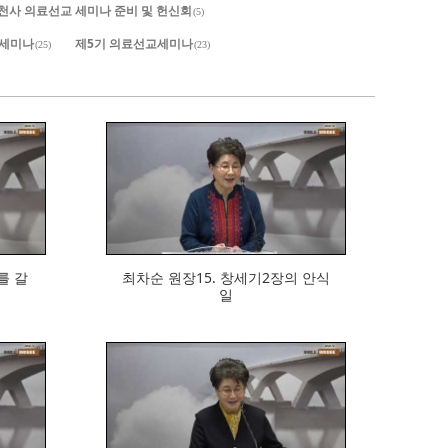
. 세천사 의료선교 세미나 준비 및 헌신회
(5)
 세미나
제5기 의료선교세미나
(25)
(23)
669
ᆯ 갈
최차순 원장15. 창세기2장의 안식
일
700