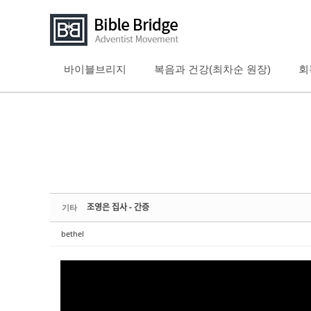
바이블브리지
복음과 건강(최차순 원장)
회
Sketchbook5, 스케치북5
Sketchbook5, 스케치북5
Sketchbook5, 스케치북5
Sketchbook5, 스케치북5
조영은 집사 - 간증
기타
bethel