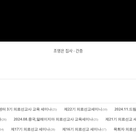
조영은 집사 - 간증
유센터 3기 의료선교사 교육 세미나
제22기 의료선교세미니
2024.11
(25)
(10)
나
2024.08.중국,말레이지아 의료선교사 교육세미나
제21기 의료선교 
(26)
(25)
제17기 의료선교 세미나
제16기 의료선교 세미나
목회자 의료선
14)
(28)
(17)