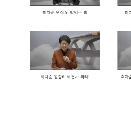
최차순 원장 9. 밥먹는 법
최차순
692
최차순 원장6. 세천사 되라!
최차수