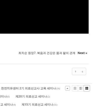
최차순 원장7. 복음과 건강은 몸과 팔의 관계
Next »
.드림 천연치유센터 2기 의료선교사 교육 세미나
(14)
List
Zine
Gallery
세미나
제20기 의료선교 세미나
(0)
(2)
교 세미나
제15기 의료선교 세미나
(4)
(31)