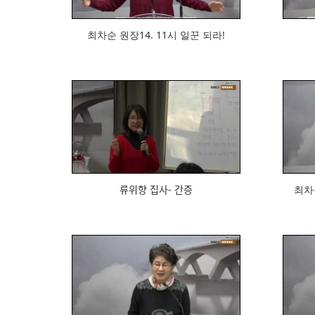
최차순 원장14. 11시 일꾼 되라!
721
류위향 집사- 간증
최차순 
650