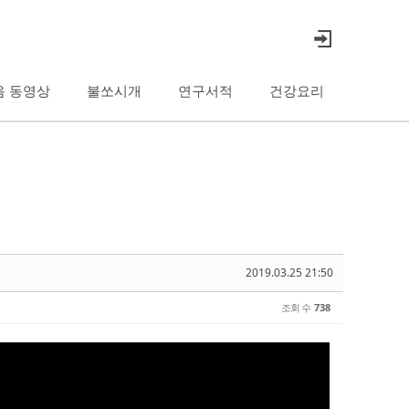
음 동영상
불쏘시개
연구서적
건강요리
2019.03.25 21:50
조회 수
738