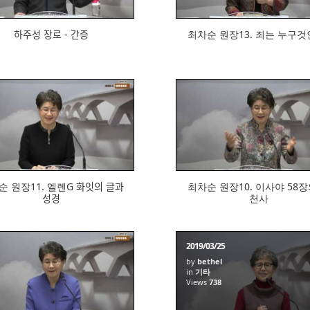
하주성 장로 - 간증
최차순 원장13. 죄는 누구것ᄋ
668
674
원장11. 엘렌G 화잇의 글과
최차순 원장10. 이사야 58장ᄋ
성경
천사
2019/03/25
by
bethel
in
기타
649
Views
738