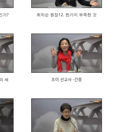
ᅵᆫ가?
최차순 원장12. 한가지 부족한 것
675
ᅴ 세
조이 선교사 -간증
785