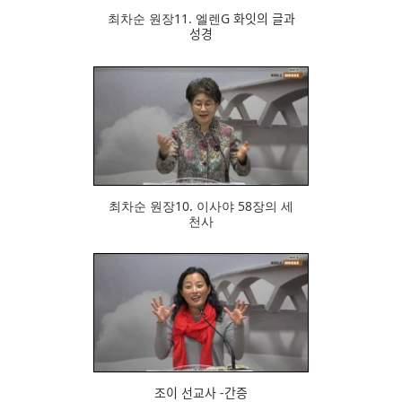
최차순 원장11. 엘렌G 화잇의 글과
성경
690
최차순 원장10. 이사야 58장의 세
천사
687
조이 선교사 -간증