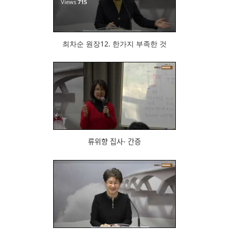
Views
715
최차순 원장12. 한가지 부족한 것
727
류위향 집사- 간증
692