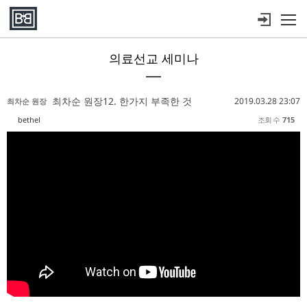
메뉴 건너뛰기
의료선교 세미나
Sketchbook5, 스케치북5
Sketchbook5, 스케치북5
Sketchbook5, 스케치북5
Sketchbook5, 스케치북5
최차순 원장12. 한가지 부족한 것
2019.03.28 23:07
최차순 원장
bethel
조회 수
715