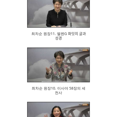
686
최차순 원장11. 엘렌G 화잇의 글과
성경
688
최차순 원장10. 이사야 58장의 세
천사